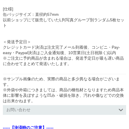
[仕様]
缶バッジサイズ：直径約57mm
以前ショップにて販売していたL判写真グループ別ランダム5枚セッ
ト
＜発送予定日＞
クレジットカード決済は注文完了メール到着後、コンビニ・Pay-
easy・Paypal決済はご入金通知後、10営業日(土日祝除く)以内
※ご注文に予約商品が含まれる場合は、発送予定日が最も遅い商品
に合わせてまとめて発送いたします。
※サンプル画像のため、実際の商品と多少異なる場合がございま
す。
※外袋や外箱につきましては、商品の梱包材となりますため商品本
体に影響を及ぼすような凹み・破損を除き、汚れや傷などでの交換
は出来かねます。
お問い合わせ
-----【決済時のご注意】-----