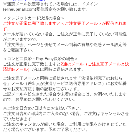
※迷惑メール設定等されている場合には、ドメイン
(elineupmall.com)受信設定をお願い致します。
＜クレジットカード決済の場合＞
ご注文が正常に完了致しますと＜ご注文完了メール＞が配信されま
す。
メールが届いていない場合、ご注文が正常に完了していない可能性
がございますので、
「注文照会」ページと併せてメール到着の有無や迷惑メール設定等
をご確認下さい。
＜コンビニ決済・Pay-Easy決済の場合＞
ご注文が正常に完了致しますと
2通のメール（ご注文完了メールと決
済詳細メール）
がほぼ同時に送信されます。
ご注文完了メールと同時に送信されます「決済依頼完了のお知ら
せ」メール（差出人が決済サービス送信専用アドレス）にお支払番
号やお支払方法手順の記載がございます。
上記メールを紛失された場合や未着の場合には、お調べいたします
ので、お早めにお問い合わせください。
※ご注文日含め7日以内にお支払い下さい。
ご注文日含め7日以内にご入金のない場合、ご注文はキャンセルさせ
ていただきます
ご注文のキャンセルが続いた場合、ご利用に制限をかけさせていた
だく場合がございます。予めご了承ください。