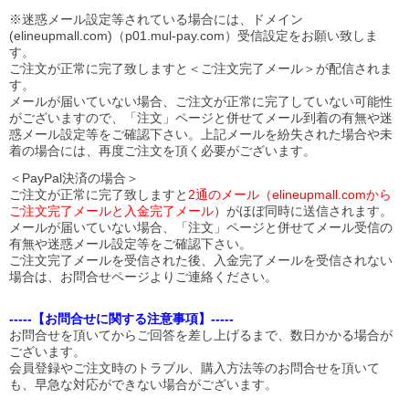
※迷惑メール設定等されている場合には、ドメイン
(elineupmall.com)（p01.mul-pay.com）受信設定をお願い致しま
す。
ご注文が正常に完了致しますと＜ご注文完了メール＞が配信されま
す。
メールが届いていない場合、ご注文が正常に完了していない可能性
がございますので、「注文」ページと併せてメール到着の有無や迷
惑メール設定等をご確認下さい。
上記メールを紛失された場合や未
着の場合には、再度ご注文を頂く必要がございます。
＜PayPal決済の場合＞
ご注文が正常に完了致しますと
2通のメール（elineupmall.comから
ご注文完了メールと入金完了メール
）がほぼ同時に送信されます。
メールが届いていない場合、「注文」ページと併せてメール受信の
有無や迷惑メール設定等をご確認下さい。
ご注文完了メールを受信された後、入金完了メールを受信されない
場合は、お問合せページよりご連絡ください。
-----【お問合せに関する注意事項】-----
お問合せを頂いてからご回答を差し上げるまで、数日かかる場合が
ございます。
会員登録やご注文時のトラブル、購入方法等のお問合せを頂いて
も、早急な対応ができない場合がございます。