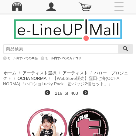
モール内すべての商品
モール内すべてのカテゴリー
ホーム
/
アーティスト選択
/
アーティスト
/
ハロー！プロジェ
クト
/
OCHA NORMA
/
【WebStore販売】窪田七海(OCHA
NORMA)『ハロショLucky Pack「缶バッジ2個セット」』
216
of
403