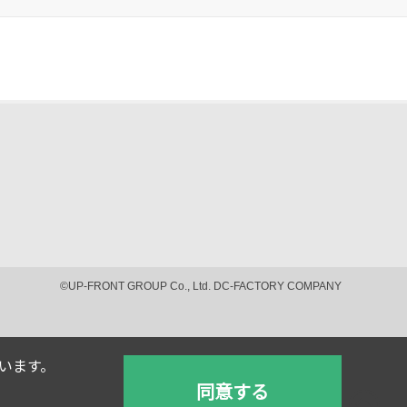
©UP-FRONT GROUP Co., Ltd. DC-FACTORY COMPANY
ています。
同意する