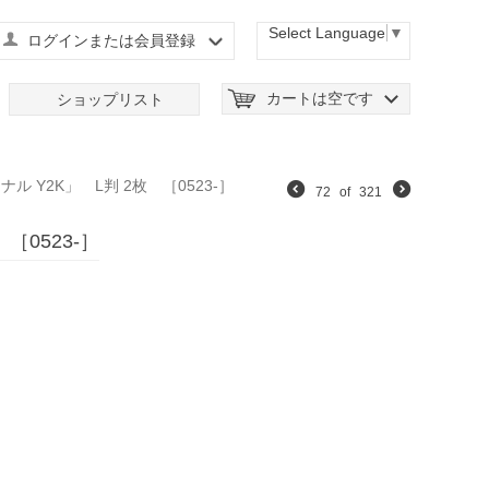
Select Language
▼
ログインまたは会員登録
カートは空です
ショップリスト
ナル Y2K」 L判 2枚 ［0523-］
72
of
321
［0523-］