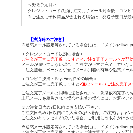
＜発送予定日＞
クレジットカード決済は注文完了メール到着後、コンビニ・Pa
※ご注文に予約商品が含まれる場合は、発送予定日が最
-----【決済時のご注意】-----
※迷惑メール設定等されている場合には、ドメイン(elineupm
＜クレジットカード決済の場合＞
ご注文が正常に完了致しますと＜ご注文完了メール＞が配
メールが届いていない場合、ご注文が正常に完了していな
「注文照会」ページと併せてメール到着の有無や迷惑メー
＜コンビニ決済・Pay-Easy決済の場合＞
ご注文が正常に完了致しますと
2通のメール（ご注文完了メ
ご注文完了メールと同時に送信されます「決済依頼完了の
上記メールを紛失された場合や未着の場合には、お調べい
※ご注文日含め7日以内にお支払い下さい。
ご注文日含め7日以内にご入金のない場合、ご注文はキャン
ご注文のキャンセルが続いた場合、ご利用に制限をかけさ
※迷惑メール設定等されている場合には、ドメイン(elineupmal
ご注文が正常に完了致しますと＜ご注文完了メール＞が配