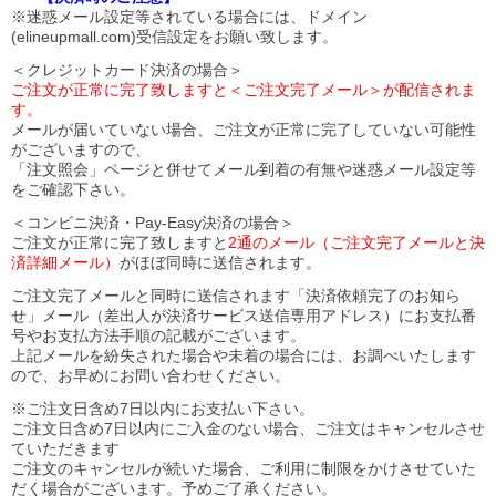
※迷惑メール設定等されている場合には、ドメイン
(elineupmall.com)受信設定をお願い致します。
＜クレジットカード決済の場合＞
ご注文が正常に完了致しますと＜ご注文完了メール＞が配信されま
す。
メールが届いていない場合、ご注文が正常に完了していない可能性
がございますので、
「注文照会」ページと併せてメール到着の有無や迷惑メール設定等
をご確認下さい。
＜コンビニ決済・Pay-Easy決済の場合＞
ご注文が正常に完了致しますと
2通のメール（ご注文完了メールと決
済詳細メール）
がほぼ同時に送信されます。
ご注文完了メールと同時に送信されます「決済依頼完了のお知ら
せ」メール（差出人が決済サービス送信専用アドレス）にお支払番
号やお支払方法手順の記載がございます。
上記メールを紛失された場合や未着の場合には、お調べいたします
ので、お早めにお問い合わせください。
※ご注文日含め7日以内にお支払い下さい。
ご注文日含め7日以内にご入金のない場合、ご注文はキャンセルさせ
ていただきます
ご注文のキャンセルが続いた場合、ご利用に制限をかけさせていた
だく場合がございます。予めご了承ください。