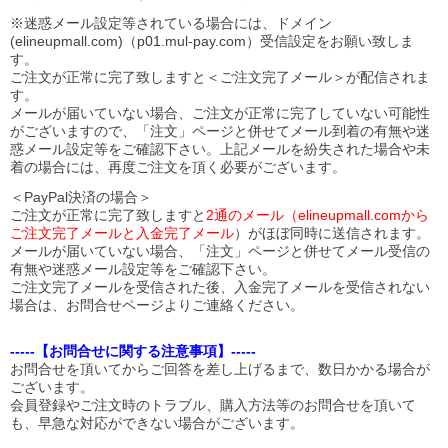
※迷惑メール設定等されている場合には、ドメイン
(elineupmall.com)（p01.mul-pay.com）受信設定をお願い致しま
す。
ご注文が正常に完了致しますと＜ご注文完了メール＞が配信されま
す。
メールが届いていない場合、ご注文が正常に完了していない可能性
がございますので、「注文」ページと併せてメール到着の有無や迷
惑メール設定等をご確認下さい。
上記メールを紛失された場合や未
着の場合には、再度ご注文を頂く必要がございます。
＜PayPal決済の場合＞
ご注文が正常に完了致しますと
2通のメール（elineupmall.comから
ご注文完了メールと入金完了メール
）がほぼ同時に送信されます。
メールが届いていない場合、「注文」ページと併せてメール受信の
有無や迷惑メール設定等をご確認下さい。
ご注文完了メールを受信された後、入金完了メールを受信されない
場合は、お問合せページよりご連絡ください。
-----【お問合せに関する注意事項】-----
お問合せを頂いてからご回答を差し上げるまで、数日かかる場合が
ございます。
会員登録やご注文時のトラブル、購入方法等のお問合せを頂いて
も、早急な対応ができない場合がございます。