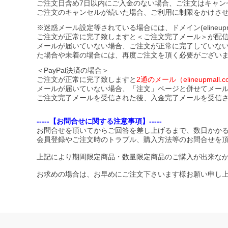
ご注文日含め7日以内にご入金のない場合、ご注文はキャン
ご注文のキャンセルが続いた場合、ご利用に制限をかけさ
※迷惑メール設定等されている場合には、ドメイン(elineupmal
ご注文が正常に完了致しますと＜ご注文完了メール＞が配
メールが届いていない場合、ご注文が正常に完了していな
た場合や未着の場合には、再度ご注文を頂く必要がござい
＜PayPal決済の場合＞
ご注文が正常に完了致しますと
2通のメール（elineupma
メールが届いていない場合、「注文」ページと併せてメー
ご注文完了メールを受信された後、入金完了メールを受信
-----【お問合せに関する注意事項】-----
お問合せを頂いてからご回答を差し上げるまで、数日かか
会員登録やご注文時のトラブル、購入方法等のお問合せを
上記により期間限定商品・数量限定商品のご購入が出来な
お求めの場合は、お早めにご注文下さいます様お願い申し