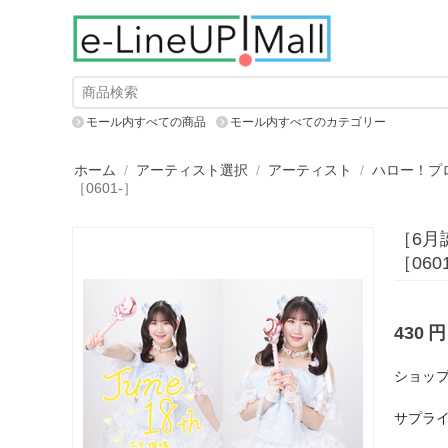
モール内すべての商品
モール内すべてのカテゴリー
ホーム
/
アーティスト選択
/
アーティスト
/
ハロー！プ
［0601-］
［6月誕
［060
430
円
ショップ
サプライ