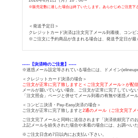
2026年6月1日（月）10：00～
※販売定数に達した場合は終了いたします。あらかじめご注意下
＜発送予定日＞
クレジットカード決済は注文完了メール到着後、コンビニ・Pa
※ご注文に予約商品が含まれる場合は、発送予定日が最
-----【決済時のご注意】-----
※迷惑メール設定等されている場合には、ドメイン(elineupm
＜クレジットカード決済の場合＞
ご注文が正常に完了致しますと＜ご注文完了メール＞が配
メールが届いていない場合、ご注文が正常に完了していな
「注文照会」ページと併せてメール到着の有無や迷惑メー
＜コンビニ決済・Pay-Easy決済の場合＞
ご注文が正常に完了致しますと
2通のメール（ご注文完了メ
ご注文完了メールと同時に送信されます「決済依頼完了の
上記メールを紛失された場合や未着の場合には、お調べい
※ご注文日含め7日以内にお支払い下さい。