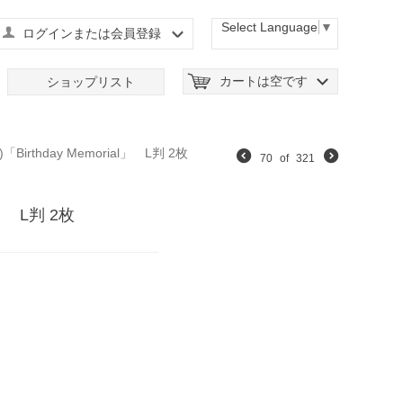
Select Language
▼
ログインまたは会員登録
カートは空です
ショップリスト
irthday Memorial」 L判 2枚
70
of
321
al」 L判 2枚