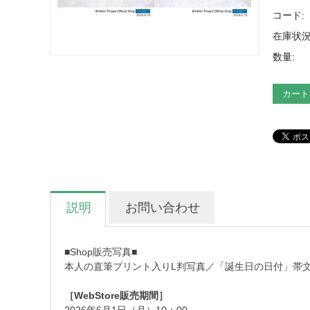
コード:
在庫状況
数量:
カート
説明
お問い合わせ
■Shop販売写真■
本人の直筆プリント入りL判写真／「誕生日の日付」帯
［WebStore販売期間］