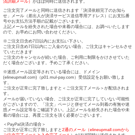
済詳細メール）
がほぼ同時に送信されます。
ご注文完了メールと同時に送信されます「決済依頼完了のお知ら
せ」メール（差出人が決済サービス送信専用アドレス）にお支払番
号やお支払方法手順の記載がございます。
上記メールを紛失された場合や未着の場合には、お調べいたします
ので、お早めにお問い合わせください。
※ご注文日含め7日以内にお支払い下さい。
ご注文日含め7日以内にご入金のない場合、ご注文はキャンセルさせ
ていただきます
ご注文のキャンセルが続いた場合、ご利用に制限をかけさせていた
だく場合がございます。予めご了承ください。
※迷惑メール設定等されている場合には、ドメイン
(elineupmall.com)（p01.mul-pay.com）受信設定をお願い致しま
す。
ご注文が正常に完了致しますと＜ご注文完了メール＞が配信されま
す。
メールが届いていない場合、ご注文が正常に完了していない可能性
がございますので、「注文」ページと併せてメール到着の有無や迷
惑メール設定等をご確認下さい。
上記メールを紛失された場合や未
着の場合には、再度ご注文を頂く必要がございます。
＜PayPal決済の場合＞
ご注文が正常に完了致しますと
2通のメール（elineupmall.comから