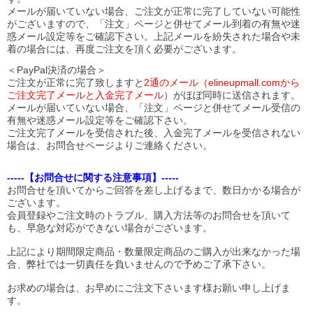
メールが届いていない場合、ご注文が正常に完了していない可能性
がございますので、「注文」ページと併せてメール到着の有無や迷
惑メール設定等をご確認下さい。
上記メールを紛失された場合や未
着の場合には、再度ご注文を頂く必要がございます。
＜PayPal決済の場合＞
ご注文が正常に完了致しますと
2通のメール（elineupmall.comから
ご注文完了メールと入金完了メール
）がほぼ同時に送信されます。
メールが届いていない場合、「注文」ページと併せてメール受信の
有無や迷惑メール設定等をご確認下さい。
ご注文完了メールを受信された後、入金完了メールを受信されない
場合は、お問合せページよりご連絡ください。
-----【お問合せに関する注意事項】-----
お問合せを頂いてからご回答を差し上げるまで、数日かかる場合が
ございます。
会員登録やご注文時のトラブル、購入方法等のお問合せを頂いて
も、早急な対応ができない場合がございます。
上記により期間限定商品・数量限定商品のご購入が出来なかった場
合、弊社では一切責任を負いませんので予めご了承下さい。
お求めの場合は、お早めにご注文下さいます様お願い申し上げま
す。