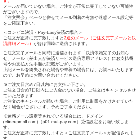
す。
メールが届いていない場合、ご注文が正常に完了していない可能性
がございますので、
「注文照会」ページと併せてメール到着の有無や迷惑メール設定等
をご確認下さい。
＜コンビニ決済・Pay-Easy決済の場合＞
ご注文が正常に完了致しますと
2通のメール（ご注文完了メールと決
済詳細メール）
がほぼ同時に送信されます。
ご注文完了メールと同時に送信されます「決済依頼完了のお知ら
せ」メール（差出人が決済サービス送信専用アドレス）にお支払番
号やお支払方法手順の記載がございます。
上記メールを紛失された場合や未着の場合には、お調べいたします
ので、お早めにお問い合わせください。
※ご注文日含め7日以内にお支払い下さい。
ご注文日含め7日以内にご入金のない場合、ご注文はキャンセルさせ
ていただきます
ご注文のキャンセルが続いた場合、ご利用に制限をかけさせていた
だく場合がございます。予めご了承ください。
※迷惑メール設定等されている場合には、ドメイン
(elineupmall.com)（p01.mul-pay.com）受信設定をお願い致しま
す。
ご注文が正常に完了致しますと＜ご注文完了メール＞が配信されま
す。