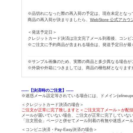
※品切れになった際の再入荷の予定は、現在未定となっ
商品の再入荷が決まりましたら、
WebStore 公式アカ
＜発送予定日＞
クレジットカード決済は注文完了メール到着後、コンビニ・Pa
※ご注文に予約商品が含まれる場合は、発送予定日が最
※サンプル画像のため、実際の商品と多少異なる場合が
※外袋や外箱につきましては、商品の梱包材となります
-----【決済時のご注意】-----
※迷惑メール設定等されている場合には、ドメイン(elineupm
＜クレジットカード決済の場合＞
ご注文が正常に完了致しますと＜ご注文完了メール＞が配
メールが届いていない場合、ご注文が正常に完了していな
「注文照会」ページと併せてメール到着の有無や迷惑メー
＜コンビニ決済・Pay-Easy決済の場合＞