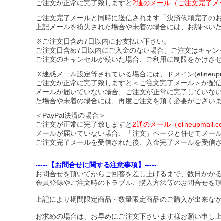
ご注文が正常に完了致しますと
2通のメール（ご注文完了メ
ご注文完了メールと同時に送信されます「決済依頼完了の
上記メールを紛失された場合や未着の場合には、お調べい
※ご注文日含め7日以内にお支払い下さい。
ご注文日含め7日以内にご入金のない場合、ご注文はキャン
ご注文のキャンセルが続いた場合、ご利用に制限をかけさ
※迷惑メール設定等されている場合には、ドメイン(elineupmal
ご注文が正常に完了致しますと＜ご注文完了メール＞が配
メールが届いていない場合、ご注文が正常に完了していな
た場合や未着の場合には、再度ご注文を頂く必要がござい
＜PayPal決済の場合＞
ご注文が正常に完了致しますと
2通のメール（elineupma
メールが届いていない場合、「注文」ページと併せてメー
ご注文完了メールを受信された後、入金完了メールを受信
-----【お問合せに関する注意事項】-----
お問合せを頂いてからご回答を差し上げるまで、数日かか
会員登録やご注文時のトラブル、購入方法等のお問合せを
上記により期間限定商品・数量限定商品のご購入が出来な
お求めの場合は、お早めにご注文下さいます様お願い申し