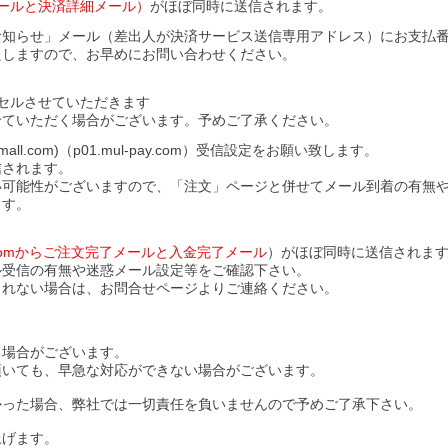
ールと決済詳細メール）
がほぼ同時に送信されます。
お知らせ」メール（差出人が決済サービス送信専用アドレス）にお支払
たしますので、お早めにお問い合わせください。
セルさせていただきます
せていただく場合がございます。予めご了承ください。
l.com)（p01.mul-pay.com）受信設定をお願い致します。
信されます。
い可能性がございますので、「注文」ページと併せてメール到着の有無
ます。
ll.comからご注文完了メールと入金完了メール
）がほぼ同時に送信されま
ル受信の有無や迷惑メール設定等をご確認下さい。
されない場合は、お問合せページよりご連絡ください。
る場合がございます。
頂いても、早急な対応ができない場合がございます。
かった場合、弊社では一切責任を負いませんので予めご了承下さい。
上げます。