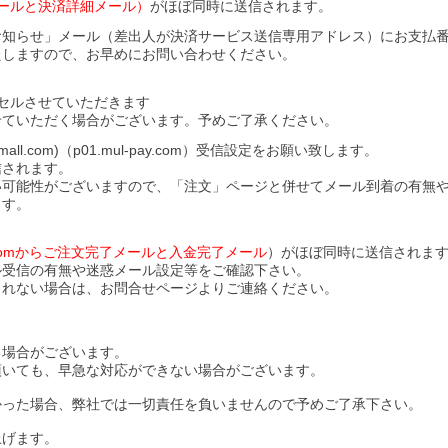
ールと決済詳細メール）
がほぼ同時に送信されます。
お知らせ」メール（差出人が決済サービス送信専用アドレス）にお支払
たしますので、お早めにお問い合わせください。
セルさせていただきます
せていただく場合がございます。予めご了承ください。
l.com)（p01.mul-pay.com）受信設定をお願い致します。
信されます。
い可能性がございますので、「注文」ページと併せてメール到着の有無
ます。
ll.comからご注文完了メールと入金完了メール
）がほぼ同時に送信されま
ル受信の有無や迷惑メール設定等をご確認下さい。
されない場合は、お問合せページよりご連絡ください。
る場合がございます。
頂いても、早急な対応ができない場合がございます。
かった場合、弊社では一切責任を負いませんので予めご了承下さい。
上げます。