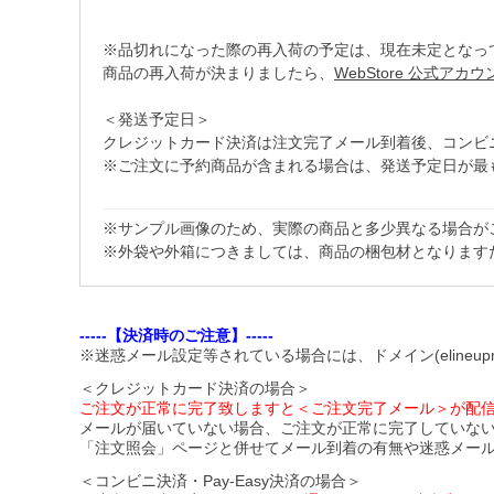
※品切れになった際の再入荷の予定は、現在未定となっ
商品の再入荷が決まりましたら、
WebStore 公式アカ
＜発送予定日＞
クレジットカード決済は注文完了メール到着後、コンビニ・Pa
※ご注文に予約商品が含まれる場合は、発送予定日が最
※サンプル画像のため、実際の商品と多少異なる場合が
※外袋や外箱につきましては、商品の梱包材となります
-----【決済時のご注意】-----
※迷惑メール設定等されている場合には、ドメイン(elineupm
＜クレジットカード決済の場合＞
ご注文が正常に完了致しますと＜ご注文完了メール＞が配
メールが届いていない場合、ご注文が正常に完了していな
「注文照会」ページと併せてメール到着の有無や迷惑メー
＜コンビニ決済・Pay-Easy決済の場合＞