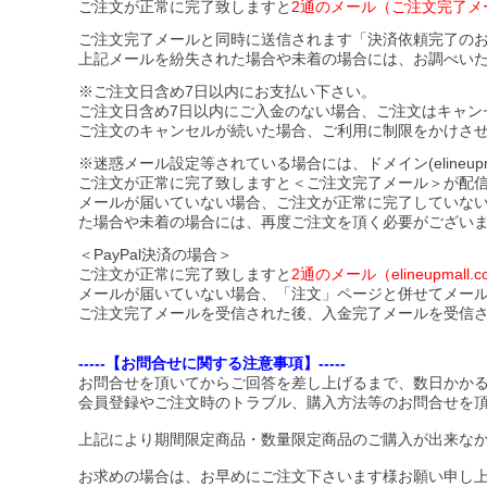
ご注文が正常に完了致しますと
2通のメール（ご注文完了メ
ご注文完了メールと同時に送信されます「決済依頼完了の
上記メールを紛失された場合や未着の場合には、お調べい
※ご注文日含め7日以内にお支払い下さい。
ご注文日含め7日以内にご入金のない場合、ご注文はキャン
ご注文のキャンセルが続いた場合、ご利用に制限をかけさ
※迷惑メール設定等されている場合には、ドメイン(elineupmal
ご注文が正常に完了致しますと＜ご注文完了メール＞が配
メールが届いていない場合、ご注文が正常に完了していな
た場合や未着の場合には、再度ご注文を頂く必要がござい
＜PayPal決済の場合＞
ご注文が正常に完了致しますと
2通のメール（elineupma
メールが届いていない場合、「注文」ページと併せてメー
ご注文完了メールを受信された後、入金完了メールを受信
-----【お問合せに関する注意事項】-----
お問合せを頂いてからご回答を差し上げるまで、数日かか
会員登録やご注文時のトラブル、購入方法等のお問合せを
上記により期間限定商品・数量限定商品のご購入が出来な
お求めの場合は、お早めにご注文下さいます様お願い申し