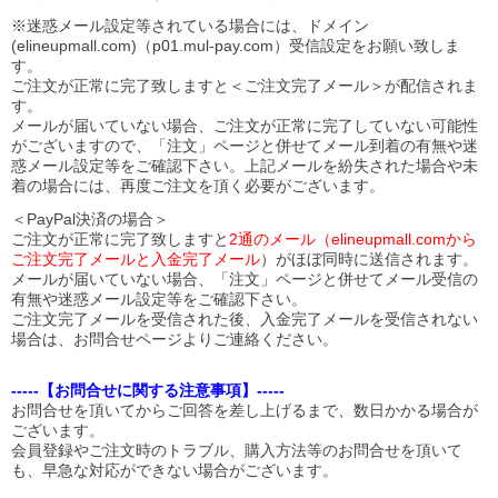
※迷惑メール設定等されている場合には、ドメイン
(elineupmall.com)（p01.mul-pay.com）受信設定をお願い致しま
す。
ご注文が正常に完了致しますと＜ご注文完了メール＞が配信されま
す。
メールが届いていない場合、ご注文が正常に完了していない可能性
がございますので、「注文」ページと併せてメール到着の有無や迷
惑メール設定等をご確認下さい。
上記メールを紛失された場合や未
着の場合には、再度ご注文を頂く必要がございます。
＜PayPal決済の場合＞
ご注文が正常に完了致しますと
2通のメール（elineupmall.comから
ご注文完了メールと入金完了メール
）がほぼ同時に送信されます。
メールが届いていない場合、「注文」ページと併せてメール受信の
有無や迷惑メール設定等をご確認下さい。
ご注文完了メールを受信された後、入金完了メールを受信されない
場合は、お問合せページよりご連絡ください。
-----【お問合せに関する注意事項】-----
お問合せを頂いてからご回答を差し上げるまで、数日かかる場合が
ございます。
会員登録やご注文時のトラブル、購入方法等のお問合せを頂いて
も、早急な対応ができない場合がございます。