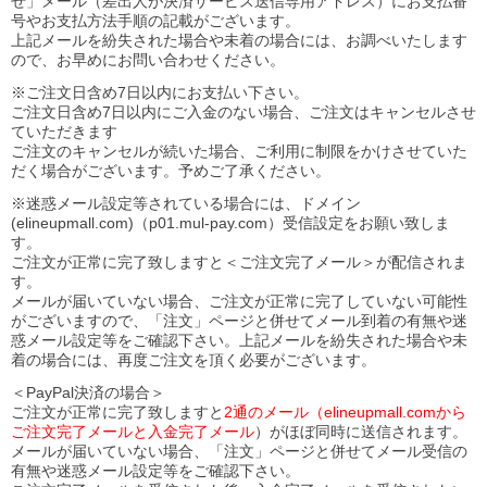
せ」メール（差出人が決済サービス送信専用アドレス）にお支払番
号やお支払方法手順の記載がございます。
上記メールを紛失された場合や未着の場合には、お調べいたします
ので、お早めにお問い合わせください。
※ご注文日含め7日以内にお支払い下さい。
ご注文日含め7日以内にご入金のない場合、ご注文はキャンセルさせ
ていただきます
ご注文のキャンセルが続いた場合、ご利用に制限をかけさせていた
だく場合がございます。予めご了承ください。
※迷惑メール設定等されている場合には、ドメイン
(elineupmall.com)（p01.mul-pay.com）受信設定をお願い致しま
す。
ご注文が正常に完了致しますと＜ご注文完了メール＞が配信されま
す。
メールが届いていない場合、ご注文が正常に完了していない可能性
がございますので、「注文」ページと併せてメール到着の有無や迷
惑メール設定等をご確認下さい。
上記メールを紛失された場合や未
着の場合には、再度ご注文を頂く必要がございます。
＜PayPal決済の場合＞
ご注文が正常に完了致しますと
2通のメール（elineupmall.comから
ご注文完了メールと入金完了メール
）がほぼ同時に送信されます。
メールが届いていない場合、「注文」ページと併せてメール受信の
有無や迷惑メール設定等をご確認下さい。