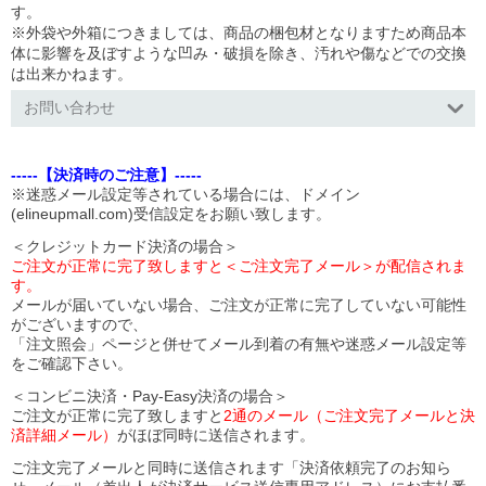
す。
※外袋や外箱につきましては、商品の梱包材となりますため商品本
体に影響を及ぼすような凹み・破損を除き、汚れや傷などでの交換
は出来かねます。
お問い合わせ
-----【決済時のご注意】-----
※迷惑メール設定等されている場合には、ドメイン
(elineupmall.com)受信設定をお願い致します。
＜クレジットカード決済の場合＞
ご注文が正常に完了致しますと＜ご注文完了メール＞が配信されま
す。
メールが届いていない場合、ご注文が正常に完了していない可能性
がございますので、
「注文照会」ページと併せてメール到着の有無や迷惑メール設定等
をご確認下さい。
＜コンビニ決済・Pay-Easy決済の場合＞
ご注文が正常に完了致しますと
2通のメール（ご注文完了メールと決
済詳細メール）
がほぼ同時に送信されます。
ご注文完了メールと同時に送信されます「決済依頼完了のお知ら