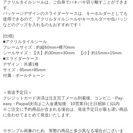
アクリルタイルシールは、ご自身でパキパキ切り離すことができま
す。
パッケージデザインのスライダーケースは、キーホルダーとしても
使用できるので、アクリルタイルシールやキーホルダーや缶バッジ
などのグッズを入れるのもおすすめです！
[仕様]
■アクリルタイルシール
フレームサイズ：約縦60mm×横70mm
シールサイズ：【大】約30mm×30mm 【小】約15mm×15mm
■スライダーケース
デザイン：共通1種
サイズ：85mm×85mm
付属：ボールチェーン
＜発送予定日＞
クレジットカード決済は注文完了メール到着後、コンビニ・Pay-
easy・Paypal決済はご入金通知後、10営業日(土日祝除く)以内
※ご注文に予約商品が含まれる場合は、発送予定日が最も遅い商品
に合わせてまとめて発送いたします。
※サンプル画像のため、実際の商品と多少異なる場合がございま