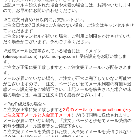
上記メールを紛失された場合や未着の場合には、お調べいたします
ので、お早めにお問い合わせください。
※ご注文日含め7日以内にお支払い下さい。
ご注文日含め7日以内にご入金のない場合、ご注文はキャンセルさせ
ていただきます
ご注文のキャンセルが続いた場合、ご利用に制限をかけさせていた
だく場合がございます。予めご了承ください。
※迷惑メール設定等されている場合には、ドメイン
(elineupmall.com)（p01.mul-pay.com）受信設定をお願い致しま
す。
ご注文が正常に完了致しますと＜ご注文完了メール＞が配信されま
す。
メールが届いていない場合、ご注文が正常に完了していない可能性
がございますので、「注文」ページと併せてメール到着の有無や迷
惑メール設定等をご確認下さい。
上記メールを紛失された場合や未
着の場合には、再度ご注文を頂く必要がございます。
＜PayPal決済の場合＞
ご注文が正常に完了致しますと
2通のメール（elineupmall.comから
ご注文完了メールと入金完了メール
）がほぼ同時に送信されます。
メールが届いていない場合、「注文」ページと併せてメール受信の
有無や迷惑メール設定等をご確認下さい。
ご注文完了メールを受信された後、入金完了メールを受信されない