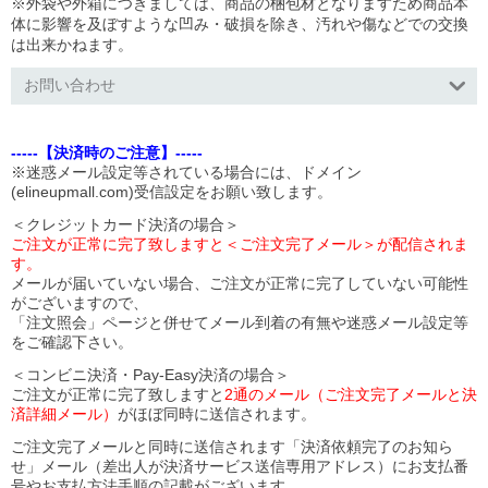
※外袋や外箱につきましては、商品の梱包材となりますため商品本
体に影響を及ぼすような凹み・破損を除き、汚れや傷などでの交換
は出来かねます。
お問い合わせ
-----【決済時のご注意】-----
※迷惑メール設定等されている場合には、ドメイン
(elineupmall.com)受信設定をお願い致します。
＜クレジットカード決済の場合＞
ご注文が正常に完了致しますと＜ご注文完了メール＞が配信されま
す。
メールが届いていない場合、ご注文が正常に完了していない可能性
がございますので、
「注文照会」ページと併せてメール到着の有無や迷惑メール設定等
をご確認下さい。
＜コンビニ決済・Pay-Easy決済の場合＞
ご注文が正常に完了致しますと
2通のメール（ご注文完了メールと決
済詳細メール）
がほぼ同時に送信されます。
ご注文完了メールと同時に送信されます「決済依頼完了のお知ら
せ」メール（差出人が決済サービス送信専用アドレス）にお支払番
号やお支払方法手順の記載がございます。