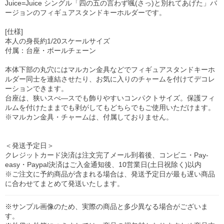
Juice=Juice シングル「四の五の言わず颯(さっ)と別れてあげた」バ
ージョンのフィギュアスタンドキーホルダーです。
[仕様]
本人の身長約1/20スケールサイズ
付属：台座・ボールチェーン
本体下部の丸穴にはマルカン金具などでフィギュアスタンドキーホ
ルダー同士を連結させたり、お気に入りのチャームを付けてデコレ
ーションできます。
台座は、狭いスぺ―スでも飾りやすいコンパクトサイズ。保護フィ
ルムを付けたままでも剥がしてもどちらでもご使用いただけます。
※マルカン金具・チャームは、付属しておりません。
＜発送予定日＞
クレジットカード決済は注文完了メール到着後、コンビニ・Pay-
easy・Paypal決済はご入金通知後、10営業日(土日祝除く)以内
※ご注文に予約商品が含まれる場合は、発送予定日が最も遅い商品
に合わせてまとめて発送いたします。
※サンプル画像のため、実際の商品と多少異なる場合がございま
す。