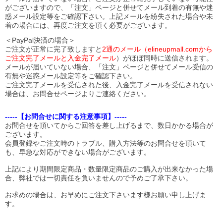
がございますので、「注文」ページと併せてメール到着の有無や迷
惑メール設定等をご確認下さい。
上記メールを紛失された場合や未
着の場合には、再度ご注文を頂く必要がございます。
＜PayPal決済の場合＞
ご注文が正常に完了致しますと
2通のメール（elineupmall.comから
ご注文完了メールと入金完了メール
）がほぼ同時に送信されます。
メールが届いていない場合、「注文」ページと併せてメール受信の
有無や迷惑メール設定等をご確認下さい。
ご注文完了メールを受信された後、入金完了メールを受信されない
場合は、お問合せページよりご連絡ください。
-----【お問合せに関する注意事項】-----
お問合せを頂いてからご回答を差し上げるまで、数日かかる場合が
ございます。
会員登録やご注文時のトラブル、購入方法等のお問合せを頂いて
も、早急な対応ができない場合がございます。
上記により期間限定商品・数量限定商品のご購入が出来なかった場
合、弊社では一切責任を負いませんので予めご了承下さい。
お求めの場合は、お早めにご注文下さいます様お願い申し上げま
す。