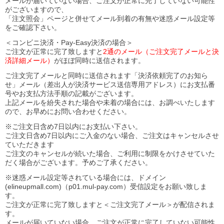
メールが届いていない場合、ご注文が正常に完了していない可能性
がございますので、
「注文照会」ページと併せてメール到着の有無や迷惑メール設定等
をご確認下さい。
＜コンビニ決済・Pay-Easy決済の場合＞
ご注文が正常に完了致しますと
2通のメール（ご注文完了メールと決
済詳細メール）
がほぼ同時に送信されます。
ご注文完了メールと同時に送信されます「決済依頼完了のお知ら
せ」メール（差出人が決済サービス送信専用アドレス）にお支払番
号やお支払方法手順の記載がございます。
上記メールを紛失された場合や未着の場合には、お調べいたします
ので、お早めにお問い合わせください。
※ご注文日含め7日以内にお支払い下さい。
ご注文日含め7日以内にご入金のない場合、ご注文はキャンセルさせ
ていただきます
ご注文のキャンセルが続いた場合、ご利用に制限をかけさせていた
だく場合がございます。予めご了承ください。
※迷惑メール設定等されている場合には、ドメイン
(elineupmall.com)（p01.mul-pay.com）受信設定をお願い致しま
す。
ご注文が正常に完了致しますと＜ご注文完了メール＞が配信されま
す。
メールが届いていない場合、ご注文が正常に完了していない可能性