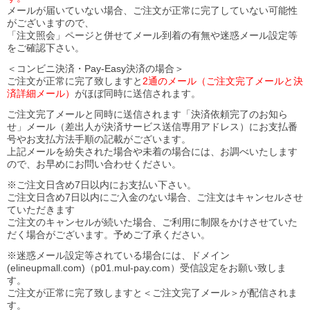
メールが届いていない場合、ご注文が正常に完了していない可能性
がございますので、
「注文照会」ページと併せてメール到着の有無や迷惑メール設定等
をご確認下さい。
＜コンビニ決済・Pay-Easy決済の場合＞
ご注文が正常に完了致しますと
2通のメール（ご注文完了メールと決
済詳細メール）
がほぼ同時に送信されます。
ご注文完了メールと同時に送信されます「決済依頼完了のお知ら
せ」メール（差出人が決済サービス送信専用アドレス）にお支払番
号やお支払方法手順の記載がございます。
上記メールを紛失された場合や未着の場合には、お調べいたします
ので、お早めにお問い合わせください。
※ご注文日含め7日以内にお支払い下さい。
ご注文日含め7日以内にご入金のない場合、ご注文はキャンセルさせ
ていただきます
ご注文のキャンセルが続いた場合、ご利用に制限をかけさせていた
だく場合がございます。予めご了承ください。
※迷惑メール設定等されている場合には、ドメイン
(elineupmall.com)（p01.mul-pay.com）受信設定をお願い致しま
す。
ご注文が正常に完了致しますと＜ご注文完了メール＞が配信されま
す。