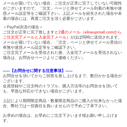
メールが届いていない場合、ご注文が正常に完了していない可能性
がございますので、「注文」ページと併せてメール到着の有無や迷
惑メール設定等をご確認下さい。
上記メールを紛失された場合や未
着の場合には、再度ご注文を頂く必要がございます。
＜PayPal決済の場合＞
ご注文が正常に完了致しますと
2通のメール（elineupmall.comから
ご注文完了メールと入金完了メール
）がほぼ同時に送信されます。
メールが届いていない場合、「注文」ページと併せてメール受信の
有無や迷惑メール設定等をご確認下さい。
ご注文完了メールを受信された後、入金完了メールを受信されない
場合は、お問合せページよりご連絡ください。
-----【お問合せに関する注意事項】-----
お問合せを頂いてからご回答を差し上げるまで、数日かかる場合が
ございます。
会員登録やご注文時のトラブル、購入方法等のお問合せを頂いて
も、早急な対応ができない場合がございます。
上記により期間限定商品・数量限定商品のご購入が出来なかった場
合、弊社では一切責任を負いませんので予めご了承下さい。
お求めの場合は、お早めにご注文下さいます様お願い申し上げま
す。