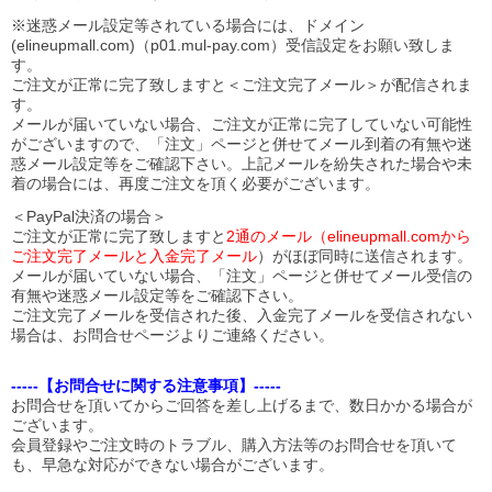
※迷惑メール設定等されている場合には、ドメイン
(elineupmall.com)（p01.mul-pay.com）受信設定をお願い致しま
す。
ご注文が正常に完了致しますと＜ご注文完了メール＞が配信されま
す。
メールが届いていない場合、ご注文が正常に完了していない可能性
がございますので、「注文」ページと併せてメール到着の有無や迷
惑メール設定等をご確認下さい。
上記メールを紛失された場合や未
着の場合には、再度ご注文を頂く必要がございます。
＜PayPal決済の場合＞
ご注文が正常に完了致しますと
2通のメール（elineupmall.comから
ご注文完了メールと入金完了メール
）がほぼ同時に送信されます。
メールが届いていない場合、「注文」ページと併せてメール受信の
有無や迷惑メール設定等をご確認下さい。
ご注文完了メールを受信された後、入金完了メールを受信されない
場合は、お問合せページよりご連絡ください。
-----【お問合せに関する注意事項】-----
お問合せを頂いてからご回答を差し上げるまで、数日かかる場合が
ございます。
会員登録やご注文時のトラブル、購入方法等のお問合せを頂いて
も、早急な対応ができない場合がございます。