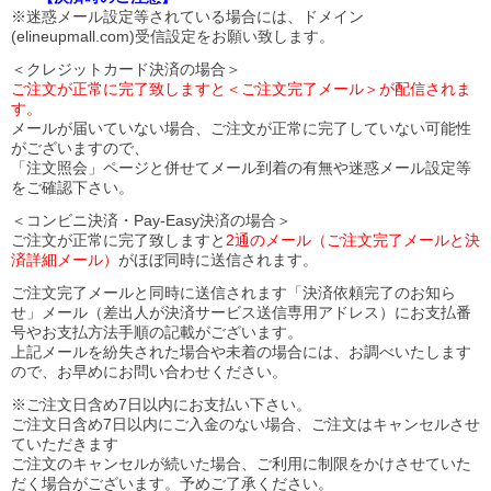
※迷惑メール設定等されている場合には、ドメイン
(elineupmall.com)受信設定をお願い致します。
＜クレジットカード決済の場合＞
ご注文が正常に完了致しますと＜ご注文完了メール＞が配信されま
す。
メールが届いていない場合、ご注文が正常に完了していない可能性
がございますので、
「注文照会」ページと併せてメール到着の有無や迷惑メール設定等
をご確認下さい。
＜コンビニ決済・Pay-Easy決済の場合＞
ご注文が正常に完了致しますと
2通のメール（ご注文完了メールと決
済詳細メール）
がほぼ同時に送信されます。
ご注文完了メールと同時に送信されます「決済依頼完了のお知ら
せ」メール（差出人が決済サービス送信専用アドレス）にお支払番
号やお支払方法手順の記載がございます。
上記メールを紛失された場合や未着の場合には、お調べいたします
ので、お早めにお問い合わせください。
※ご注文日含め7日以内にお支払い下さい。
ご注文日含め7日以内にご入金のない場合、ご注文はキャンセルさせ
ていただきます
ご注文のキャンセルが続いた場合、ご利用に制限をかけさせていた
だく場合がございます。予めご了承ください。