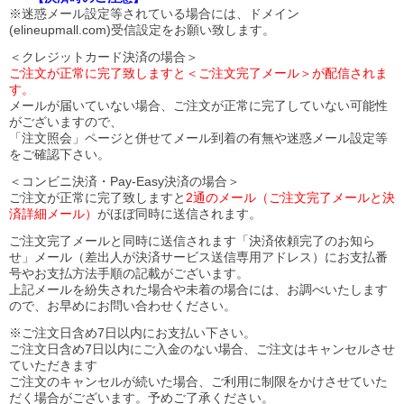
※迷惑メール設定等されている場合には、ドメイン
(elineupmall.com)受信設定をお願い致します。
＜クレジットカード決済の場合＞
ご注文が正常に完了致しますと＜ご注文完了メール＞が配信されま
す。
メールが届いていない場合、ご注文が正常に完了していない可能性
がございますので、
「注文照会」ページと併せてメール到着の有無や迷惑メール設定等
をご確認下さい。
＜コンビニ決済・Pay-Easy決済の場合＞
ご注文が正常に完了致しますと
2通のメール（ご注文完了メールと決
済詳細メール）
がほぼ同時に送信されます。
ご注文完了メールと同時に送信されます「決済依頼完了のお知ら
せ」メール（差出人が決済サービス送信専用アドレス）にお支払番
号やお支払方法手順の記載がございます。
上記メールを紛失された場合や未着の場合には、お調べいたします
ので、お早めにお問い合わせください。
※ご注文日含め7日以内にお支払い下さい。
ご注文日含め7日以内にご入金のない場合、ご注文はキャンセルさせ
ていただきます
ご注文のキャンセルが続いた場合、ご利用に制限をかけさせていた
だく場合がございます。予めご了承ください。