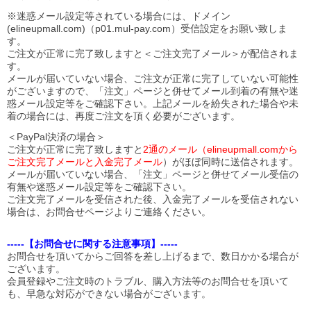
※迷惑メール設定等されている場合には、ドメイン
(elineupmall.com)（p01.mul-pay.com）受信設定をお願い致しま
す。
ご注文が正常に完了致しますと＜ご注文完了メール＞が配信されま
す。
メールが届いていない場合、ご注文が正常に完了していない可能性
がございますので、「注文」ページと併せてメール到着の有無や迷
惑メール設定等をご確認下さい。
上記メールを紛失された場合や未
着の場合には、再度ご注文を頂く必要がございます。
＜PayPal決済の場合＞
ご注文が正常に完了致しますと
2通のメール（elineupmall.comから
ご注文完了メールと入金完了メール
）がほぼ同時に送信されます。
メールが届いていない場合、「注文」ページと併せてメール受信の
有無や迷惑メール設定等をご確認下さい。
ご注文完了メールを受信された後、入金完了メールを受信されない
場合は、お問合せページよりご連絡ください。
-----【お問合せに関する注意事項】-----
お問合せを頂いてからご回答を差し上げるまで、数日かかる場合が
ございます。
会員登録やご注文時のトラブル、購入方法等のお問合せを頂いて
も、早急な対応ができない場合がございます。