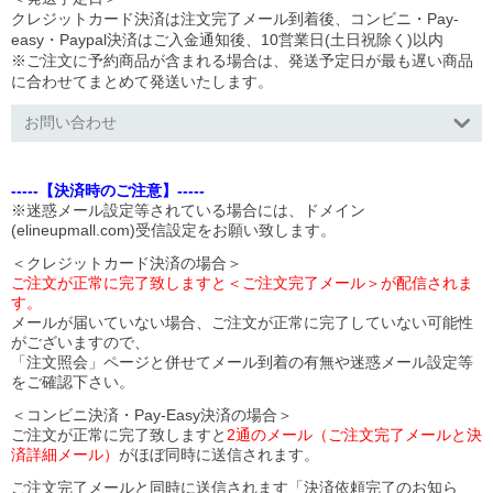
クレジットカード決済は注文完了メール到着後、コンビニ・Pay-
easy・Paypal決済はご入金通知後、10営業日(土日祝除く)以内
※ご注文に予約商品が含まれる場合は、発送予定日が最も遅い商品
に合わせてまとめて発送いたします。
お問い合わせ
-----【決済時のご注意】-----
※迷惑メール設定等されている場合には、ドメイン
(elineupmall.com)受信設定をお願い致します。
＜クレジットカード決済の場合＞
ご注文が正常に完了致しますと＜ご注文完了メール＞が配信されま
す。
メールが届いていない場合、ご注文が正常に完了していない可能性
がございますので、
「注文照会」ページと併せてメール到着の有無や迷惑メール設定等
をご確認下さい。
＜コンビニ決済・Pay-Easy決済の場合＞
ご注文が正常に完了致しますと
2通のメール（ご注文完了メールと決
済詳細メール）
がほぼ同時に送信されます。
ご注文完了メールと同時に送信されます「決済依頼完了のお知ら