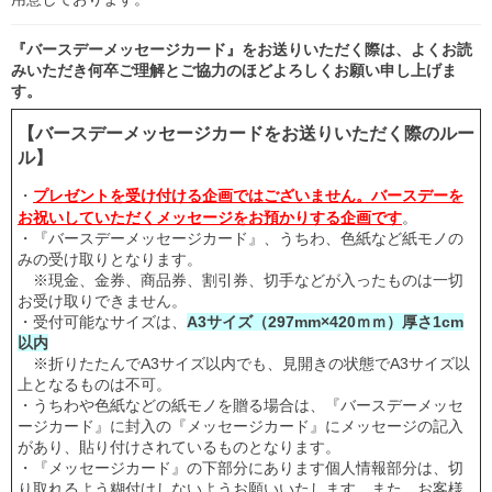
『バースデーメッセージカード』をお送りいただく際は、よくお読
みいただき何卒ご理解とご協力のほどよろしくお願い申し上げま
す。
【バースデーメッセージカードをお送りいただく際のルー
ル】
・
プレゼントを受け付ける企画ではございません。バースデーを
お祝いしていただくメッセージをお預かりする企画です
。
・『バースデーメッセージカード』、うちわ、色紙など紙モノの
みの受け取りとなります。
※現金、金券、商品券、割引券、切手などが入ったものは一切
お受け取りできません。
・受付可能なサイズは、
A3サイズ（297mm×420ｍｍ）厚さ1cm
以内
※折りたたんでA3サイズ以内でも、見開きの状態でA3サイズ以
上となるものは不可。
・うちわや色紙などの紙モノを贈る場合は、『バースデーメッセ
ージカード』に封入の『メッセージカード』にメッセージの記入
があり、貼り付けされているものとなります。
・『メッセージカード』の下部分にあります個人情報部分は、切
り取れるよう糊付けしないようお願いいたします。また、お客様