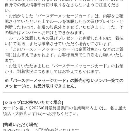
自身での個人情報部分切り取りをなさらないようご注意くださ
い。
・お預かりした『バースデーメッセージカード』は、内容をご確
認させていただいた上でルールを逸脱したもの及びプレゼントと
判断したものは、抽選の対象外とさせていただきます。また、そ
の場合はメンバーへお届けもできかねます。
・ルールを逸脱したもの及びプレゼントと判断したものは、着払
いにて返送、または破棄させていただく場合がございます。
・「このバースデーメッセージカードは企画対象か」などのご質
問にはお答えできかねます。お客様自身でご判断をお願いいたし
ます。
・お送りいただきました『バースデーメッセージカード』のお預
かり、到着状況につきましてはお答えできかねます。
※『バースデーメッセージカード』の販売がないメンバー宛ての
メッセージは、お受け取りできません。
[ショップにお持ちいただく場合]
カードを書いて2026/6月最終営業日の営業時間内までに、名古屋大
須店・大阪店いずれかへお持ちください。
[郵送いただく場合]
2026/7/15（水）当日消印有効となります。