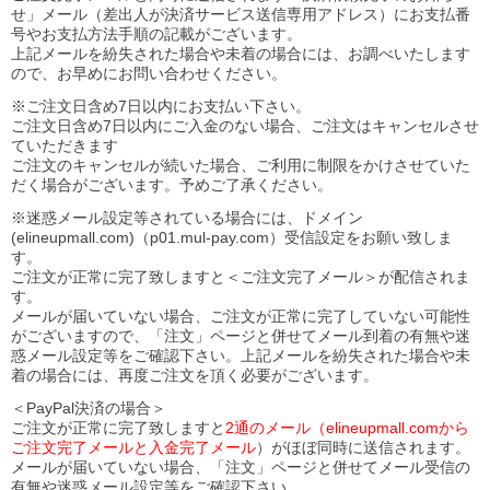
せ」メール（差出人が決済サービス送信専用アドレス）にお支払番
号やお支払方法手順の記載がございます。
上記メールを紛失された場合や未着の場合には、お調べいたします
ので、お早めにお問い合わせください。
※ご注文日含め7日以内にお支払い下さい。
ご注文日含め7日以内にご入金のない場合、ご注文はキャンセルさせ
ていただきます
ご注文のキャンセルが続いた場合、ご利用に制限をかけさせていた
だく場合がございます。予めご了承ください。
※迷惑メール設定等されている場合には、ドメイン
(elineupmall.com)（p01.mul-pay.com）受信設定をお願い致しま
す。
ご注文が正常に完了致しますと＜ご注文完了メール＞が配信されま
す。
メールが届いていない場合、ご注文が正常に完了していない可能性
がございますので、「注文」ページと併せてメール到着の有無や迷
惑メール設定等をご確認下さい。
上記メールを紛失された場合や未
着の場合には、再度ご注文を頂く必要がございます。
＜PayPal決済の場合＞
ご注文が正常に完了致しますと
2通のメール（elineupmall.comから
ご注文完了メールと入金完了メール
）がほぼ同時に送信されます。
メールが届いていない場合、「注文」ページと併せてメール受信の
有無や迷惑メール設定等をご確認下さい。