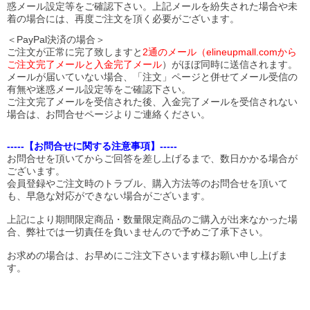
惑メール設定等をご確認下さい。
上記メールを紛失された場合や未
着の場合には、再度ご注文を頂く必要がございます。
＜PayPal決済の場合＞
ご注文が正常に完了致しますと
2通のメール（elineupmall.comから
ご注文完了メールと入金完了メール
）がほぼ同時に送信されます。
メールが届いていない場合、「注文」ページと併せてメール受信の
有無や迷惑メール設定等をご確認下さい。
ご注文完了メールを受信された後、入金完了メールを受信されない
場合は、お問合せページよりご連絡ください。
-----【お問合せに関する注意事項】-----
お問合せを頂いてからご回答を差し上げるまで、数日かかる場合が
ございます。
会員登録やご注文時のトラブル、購入方法等のお問合せを頂いて
も、早急な対応ができない場合がございます。
上記により期間限定商品・数量限定商品のご購入が出来なかった場
合、弊社では一切責任を負いませんので予めご了承下さい。
お求めの場合は、お早めにご注文下さいます様お願い申し上げま
す。