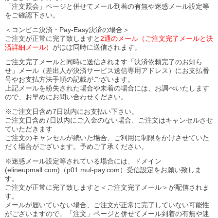
「注文照会」ページと併せてメール到着の有無や迷惑メール設定等
をご確認下さい。
＜コンビニ決済・Pay-Easy決済の場合＞
ご注文が正常に完了致しますと
2通のメール（ご注文完了メールと決
済詳細メール）
がほぼ同時に送信されます。
ご注文完了メールと同時に送信されます「決済依頼完了のお知ら
せ」メール（差出人が決済サービス送信専用アドレス）にお支払番
号やお支払方法手順の記載がございます。
上記メールを紛失された場合や未着の場合には、お調べいたします
ので、お早めにお問い合わせください。
※ご注文日含め7日以内にお支払い下さい。
ご注文日含め7日以内にご入金のない場合、ご注文はキャンセルさせ
ていただきます
ご注文のキャンセルが続いた場合、ご利用に制限をかけさせていた
だく場合がございます。予めご了承ください。
※迷惑メール設定等されている場合には、ドメイン
(elineupmall.com)（p01.mul-pay.com）受信設定をお願い致しま
す。
ご注文が正常に完了致しますと＜ご注文完了メール＞が配信されま
す。
メールが届いていない場合、ご注文が正常に完了していない可能性
がございますので、「注文」ページと併せてメール到着の有無や迷