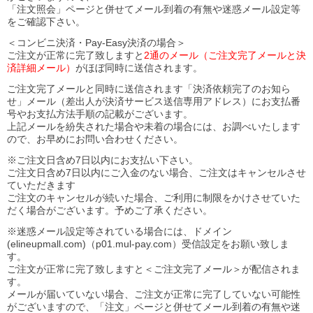
「注文照会」ページと併せてメール到着の有無や迷惑メール設定等
をご確認下さい。
＜コンビニ決済・Pay-Easy決済の場合＞
ご注文が正常に完了致しますと
2通のメール（ご注文完了メールと決
済詳細メール）
がほぼ同時に送信されます。
ご注文完了メールと同時に送信されます「決済依頼完了のお知ら
せ」メール（差出人が決済サービス送信専用アドレス）にお支払番
号やお支払方法手順の記載がございます。
上記メールを紛失された場合や未着の場合には、お調べいたします
ので、お早めにお問い合わせください。
※ご注文日含め7日以内にお支払い下さい。
ご注文日含め7日以内にご入金のない場合、ご注文はキャンセルさせ
ていただきます
ご注文のキャンセルが続いた場合、ご利用に制限をかけさせていた
だく場合がございます。予めご了承ください。
※迷惑メール設定等されている場合には、ドメイン
(elineupmall.com)（p01.mul-pay.com）受信設定をお願い致しま
す。
ご注文が正常に完了致しますと＜ご注文完了メール＞が配信されま
す。
メールが届いていない場合、ご注文が正常に完了していない可能性
がございますので、「注文」ページと併せてメール到着の有無や迷