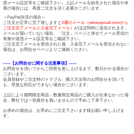
惑メール設定等をご確認下さい。
上記メールを紛失された場合や未
着の場合には、再度ご注文を頂く必要がございます。
＜PayPal決済の場合＞
ご注文が正常に完了致しますと
2通のメール（elineupmall.comから
ご注文完了メールと入金完了メール
）がほぼ同時に送信されます。
メールが届いていない場合、「注文」ページと併せてメール受信の
有無や迷惑メール設定等をご確認下さい。
ご注文完了メールを受信された後、入金完了メールを受信されない
場合は、お問合せページよりご連絡ください。
-----【お問合せに関する注意事項】-----
お問合せを頂いてからご回答を差し上げるまで、数日かかる場合が
ございます。
会員登録やご注文時のトラブル、購入方法等のお問合せを頂いて
も、早急な対応ができない場合がございます。
上記により期間限定商品・数量限定商品のご購入が出来なかった場
合、弊社では一切責任を負いませんので予めご了承下さい。
お求めの場合は、お早めにご注文下さいます様お願い申し上げま
す。