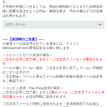
す。
※外袋や外箱につきましては、商品の梱包材となりますため商品本
体に影響を及ぼすような凹み・破損を除き、汚れや傷などでの交換
は出来かねます。
お問い合わせ
-----【決済時のご注意】-----
※迷惑メール設定等されている場合には、ドメイン
(elineupmall.com)受信設定をお願い致します。
＜クレジットカード決済の場合＞
ご注文が正常に完了致しますと＜ご注文完了メール＞が配信されま
す。
メールが届いていない場合、ご注文が正常に完了していない可能性
がございますので、
「注文照会」ページと併せてメール到着の有無や迷惑メール設定等
をご確認下さい。
＜コンビニ決済・Pay-Easy決済の場合＞
ご注文が正常に完了致しますと
2通のメール（ご注文完了メールと決
済詳細メール）
がほぼ同時に送信されます。
ご注文完了メールと同時に送信されます「決済依頼完了のお知ら