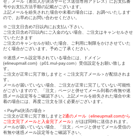
せ」メール（差出人が決済サービス送信専用アドレス）にお支払番
号やお支払方法手順の記載がございます。
上記メールを紛失された場合や未着の場合には、お調べいたします
ので、お早めにお問い合わせください。
※ご注文日含め7日以内にお支払い下さい。
ご注文日含め7日以内にご入金のない場合、ご注文はキャンセルさせ
ていただきます
ご注文のキャンセルが続いた場合、ご利用に制限をかけさせていた
だく場合がございます。予めご了承ください。
※迷惑メール設定等されている場合には、ドメイン
(elineupmall.com)（p01.mul-pay.com）受信設定をお願い致しま
す。
ご注文が正常に完了致しますと＜ご注文完了メール＞が配信されま
す。
メールが届いていない場合、ご注文が正常に完了していない可能性
がございますので、「注文」ページと併せてメール到着の有無や迷
惑メール設定等をご確認下さい。
上記メールを紛失された場合や未
着の場合には、再度ご注文を頂く必要がございます。
＜PayPal決済の場合＞
ご注文が正常に完了致しますと
2通のメール（elineupmall.comから
ご注文完了メールと入金完了メール
）がほぼ同時に送信されます。
メールが届いていない場合、「注文」ページと併せてメール受信の
有無や迷惑メール設定等をご確認下さい。