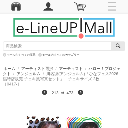
モール内すべての商品
モール内すべてのカテゴリー
ホーム
/
アーティスト選択
/
アーティスト
/
ハロー！プロジェ
クト
/
アンジュルム
/
川名凜(アンジュルム)「ひなフェス2026
臨時店販売 チェキ風写真セット」 チェキサイズ 2枚
［0417-］
213
of
473