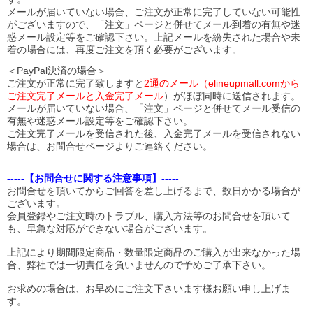
メールが届いていない場合、ご注文が正常に完了していない可能性
がございますので、「注文」ページと併せてメール到着の有無や迷
惑メール設定等をご確認下さい。
上記メールを紛失された場合や未
着の場合には、再度ご注文を頂く必要がございます。
＜PayPal決済の場合＞
ご注文が正常に完了致しますと
2通のメール（elineupmall.comから
ご注文完了メールと入金完了メール
）がほぼ同時に送信されます。
メールが届いていない場合、「注文」ページと併せてメール受信の
有無や迷惑メール設定等をご確認下さい。
ご注文完了メールを受信された後、入金完了メールを受信されない
場合は、お問合せページよりご連絡ください。
-----【お問合せに関する注意事項】-----
お問合せを頂いてからご回答を差し上げるまで、数日かかる場合が
ございます。
会員登録やご注文時のトラブル、購入方法等のお問合せを頂いて
も、早急な対応ができない場合がございます。
上記により期間限定商品・数量限定商品のご購入が出来なかった場
合、弊社では一切責任を負いませんので予めご了承下さい。
お求めの場合は、お早めにご注文下さいます様お願い申し上げま
す。