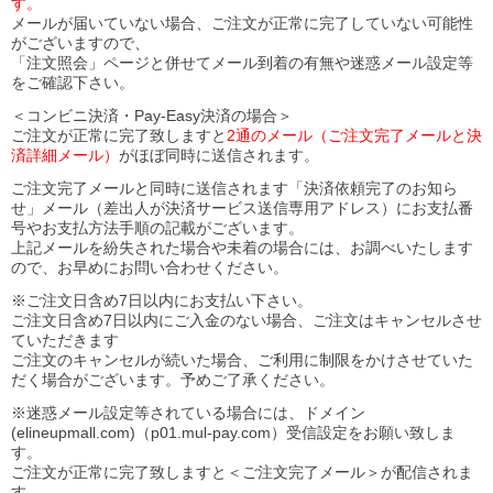
す。
メールが届いていない場合、ご注文が正常に完了していない可能性
がございますので、
「注文照会」ページと併せてメール到着の有無や迷惑メール設定等
をご確認下さい。
＜コンビニ決済・Pay-Easy決済の場合＞
ご注文が正常に完了致しますと
2通のメール（ご注文完了メールと決
済詳細メール）
がほぼ同時に送信されます。
ご注文完了メールと同時に送信されます「決済依頼完了のお知ら
せ」メール（差出人が決済サービス送信専用アドレス）にお支払番
号やお支払方法手順の記載がございます。
上記メールを紛失された場合や未着の場合には、お調べいたします
ので、お早めにお問い合わせください。
※ご注文日含め7日以内にお支払い下さい。
ご注文日含め7日以内にご入金のない場合、ご注文はキャンセルさせ
ていただきます
ご注文のキャンセルが続いた場合、ご利用に制限をかけさせていた
だく場合がございます。予めご了承ください。
※迷惑メール設定等されている場合には、ドメイン
(elineupmall.com)（p01.mul-pay.com）受信設定をお願い致しま
す。
ご注文が正常に完了致しますと＜ご注文完了メール＞が配信されま
す。