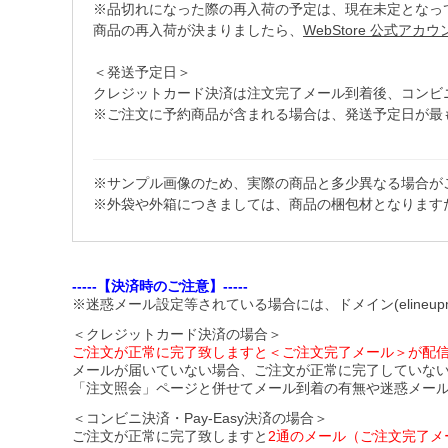
※品切れになった際の再入荷の予定は、現在未定となっ
商品の再入荷が決まりましたら、
WebStore 公式アカ
＜発送予定日＞
クレジットカード決済は注文完了メール到着後、コンビニ・Pa
※ご注文に予約商品が含まれる場合は、発送予定日が最
※サンプル画像のため、実際の商品と多少異なる場合が
※外袋や外箱につきましては、商品の梱包材となります
-----【決済時のご注意】-----
※迷惑メール設定等されている場合には、ドメイン(elineupm
＜クレジットカード決済の場合＞
ご注文が正常に完了致しますと＜ご注文完了メール＞が配
メールが届いていない場合、ご注文が正常に完了していな
「注文照会」ページと併せてメール到着の有無や迷惑メー
＜コンビニ決済・Pay-Easy決済の場合＞
ご注文が正常に完了致しますと
2通のメール（ご注文完了メ