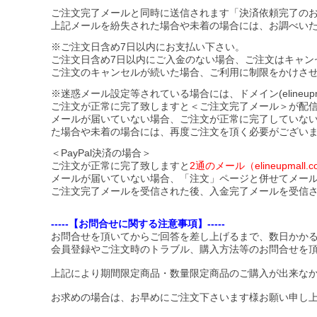
ご注文完了メールと同時に送信されます「決済依頼完了の
上記メールを紛失された場合や未着の場合には、お調べい
※ご注文日含め7日以内にお支払い下さい。
ご注文日含め7日以内にご入金のない場合、ご注文はキャン
ご注文のキャンセルが続いた場合、ご利用に制限をかけさ
※迷惑メール設定等されている場合には、ドメイン(elineupmal
ご注文が正常に完了致しますと＜ご注文完了メール＞が配
メールが届いていない場合、ご注文が正常に完了していな
た場合や未着の場合には、再度ご注文を頂く必要がござい
＜PayPal決済の場合＞
ご注文が正常に完了致しますと
2通のメール（elineupma
メールが届いていない場合、「注文」ページと併せてメー
ご注文完了メールを受信された後、入金完了メールを受信
-----【お問合せに関する注意事項】-----
お問合せを頂いてからご回答を差し上げるまで、数日かか
会員登録やご注文時のトラブル、購入方法等のお問合せを
上記により期間限定商品・数量限定商品のご購入が出来な
お求めの場合は、お早めにご注文下さいます様お願い申し