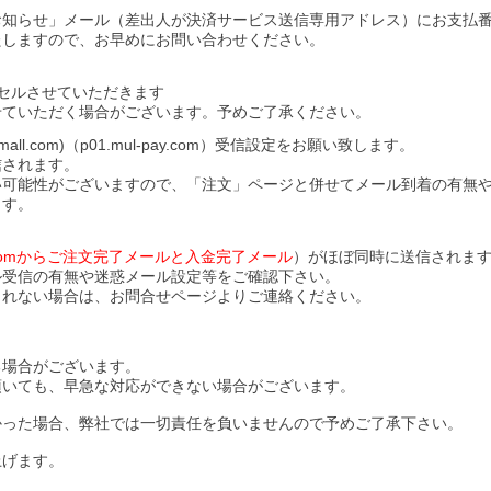
お知らせ」メール（差出人が決済サービス送信専用アドレス）にお支払
たしますので、お早めにお問い合わせください。
セルさせていただきます
せていただく場合がございます。予めご了承ください。
l.com)（p01.mul-pay.com）受信設定をお願い致します。
信されます。
い可能性がございますので、「注文」ページと併せてメール到着の有無
ます。
ll.comからご注文完了メールと入金完了メール
）がほぼ同時に送信されま
ル受信の有無や迷惑メール設定等をご確認下さい。
されない場合は、お問合せページよりご連絡ください。
る場合がございます。
頂いても、早急な対応ができない場合がございます。
かった場合、弊社では一切責任を負いませんので予めご了承下さい。
上げます。