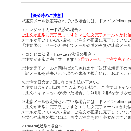
-----【決済時のご注意】-----
※迷惑メール設定等されている場合には、ドメイン(elineupm
＜クレジットカード決済の場合＞
ご注文が正常に完了致しますと＜ご注文完了メール＞が配
メールが届いていない場合、ご注文が正常に完了していな
「注文照会」ページと併せてメール到着の有無や迷惑メー
＜コンビニ決済・Pay-Easy決済の場合＞
ご注文が正常に完了致しますと
2通のメール（ご注文完了メ
ご注文完了メールと同時に送信されます「決済依頼完了の
上記メールを紛失された場合や未着の場合には、お調べい
※ご注文日含め7日以内にお支払い下さい。
ご注文日含め7日以内にご入金のない場合、ご注文はキャン
ご注文のキャンセルが続いた場合、ご利用に制限をかけさ
※迷惑メール設定等されている場合には、ドメイン(elineupmal
ご注文が正常に完了致しますと＜ご注文完了メール＞が配
メールが届いていない場合、ご注文が正常に完了していな
た場合や未着の場合には、再度ご注文を頂く必要がござい
＜PayPal決済の場合＞