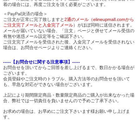
着の場合には、再度ご注文を頂く必要がございます。
＜PayPal決済の場合＞
ご注文が正常に完了致しますと
2通のメール（elineupmall.comから
ご注文完了メールと入金完了メール
）がほぼ同時に送信されます。
メールが届いていない場合、「注文」ページと併せてメール受信の
有無や迷惑メール設定等をご確認下さい。
ご注文完了メールを受信された後、入金完了メールを受信されない
場合は、お問合せページよりご連絡ください。
-----【お問合せに関する注意事項】-----
お問合せを頂いてからご回答を差し上げるまで、数日かかる場合が
ございます。
会員登録やご注文時のトラブル、購入方法等のお問合せを頂いて
も、早急な対応ができない場合がございます。
上記により期間限定商品・数量限定商品のご購入が出来なかった場
合、弊社では一切責任を負いませんので予めご了承下さい。
お求めの場合は、お早めにご注文下さいます様お願い申し上げま
す。