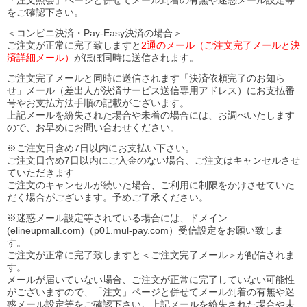
「注文照会」ページと併せてメール到着の有無や迷惑メール設定等
をご確認下さい。
＜コンビニ決済・Pay-Easy決済の場合＞
ご注文が正常に完了致しますと
2通のメール（ご注文完了メールと決
済詳細メール）
がほぼ同時に送信されます。
ご注文完了メールと同時に送信されます「決済依頼完了のお知ら
せ」メール（差出人が決済サービス送信専用アドレス）にお支払番
号やお支払方法手順の記載がございます。
上記メールを紛失された場合や未着の場合には、お調べいたします
ので、お早めにお問い合わせください。
※ご注文日含め7日以内にお支払い下さい。
ご注文日含め7日以内にご入金のない場合、ご注文はキャンセルさせ
ていただきます
ご注文のキャンセルが続いた場合、ご利用に制限をかけさせていた
だく場合がございます。予めご了承ください。
※迷惑メール設定等されている場合には、ドメイン
(elineupmall.com)（p01.mul-pay.com）受信設定をお願い致しま
す。
ご注文が正常に完了致しますと＜ご注文完了メール＞が配信されま
す。
メールが届いていない場合、ご注文が正常に完了していない可能性
がございますので、「注文」ページと併せてメール到着の有無や迷
惑メール設定等をご確認下さい。
上記メールを紛失された場合や未