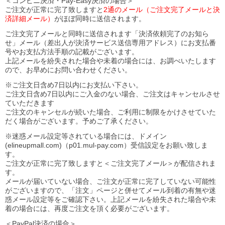
＜コンビニ決済・Pay-Easy決済の場合＞
ご注文が正常に完了致しますと
2通のメール（ご注文完了メールと決
済詳細メール）
がほぼ同時に送信されます。
ご注文完了メールと同時に送信されます「決済依頼完了のお知ら
せ」メール（差出人が決済サービス送信専用アドレス）にお支払番
号やお支払方法手順の記載がございます。
上記メールを紛失された場合や未着の場合には、お調べいたします
ので、お早めにお問い合わせください。
※ご注文日含め7日以内にお支払い下さい。
ご注文日含め7日以内にご入金のない場合、ご注文はキャンセルさせ
ていただきます
ご注文のキャンセルが続いた場合、ご利用に制限をかけさせていた
だく場合がございます。予めご了承ください。
※迷惑メール設定等されている場合には、ドメイン
(elineupmall.com)（p01.mul-pay.com）受信設定をお願い致しま
す。
ご注文が正常に完了致しますと＜ご注文完了メール＞が配信されま
す。
メールが届いていない場合、ご注文が正常に完了していない可能性
がございますので、「注文」ページと併せてメール到着の有無や迷
惑メール設定等をご確認下さい。
上記メールを紛失された場合や未
着の場合には、再度ご注文を頂く必要がございます。
＜PayPal決済の場合＞