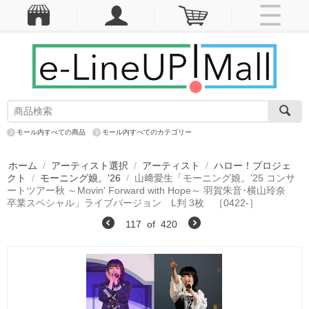
モール内すべての商品
モール内すべてのカテゴリー
ホーム
/
アーティスト選択
/
アーティスト
/
ハロー！プロジェ
クト
/
モーニング娘。'26
/
山﨑愛生「モーニング娘。'25 コンサ
ートツアー秋 ～Movin' Forward with Hope～ 羽賀朱音･横山玲奈
卒業スペシャル」ライブバージョン L判 3枚 ［0422-］
117
of
420