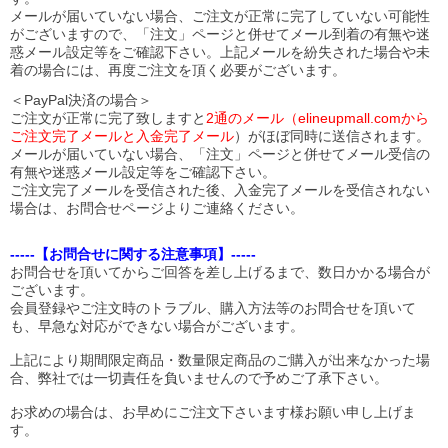
メールが届いていない場合、ご注文が正常に完了していない可能性
がございますので、「注文」ページと併せてメール到着の有無や迷
惑メール設定等をご確認下さい。
上記メールを紛失された場合や未
着の場合には、再度ご注文を頂く必要がございます。
＜PayPal決済の場合＞
ご注文が正常に完了致しますと
2通のメール（elineupmall.comから
ご注文完了メールと入金完了メール
）がほぼ同時に送信されます。
メールが届いていない場合、「注文」ページと併せてメール受信の
有無や迷惑メール設定等をご確認下さい。
ご注文完了メールを受信された後、入金完了メールを受信されない
場合は、お問合せページよりご連絡ください。
-----【お問合せに関する注意事項】-----
お問合せを頂いてからご回答を差し上げるまで、数日かかる場合が
ございます。
会員登録やご注文時のトラブル、購入方法等のお問合せを頂いて
も、早急な対応ができない場合がございます。
上記により期間限定商品・数量限定商品のご購入が出来なかった場
合、弊社では一切責任を負いませんので予めご了承下さい。
お求めの場合は、お早めにご注文下さいます様お願い申し上げま
す。