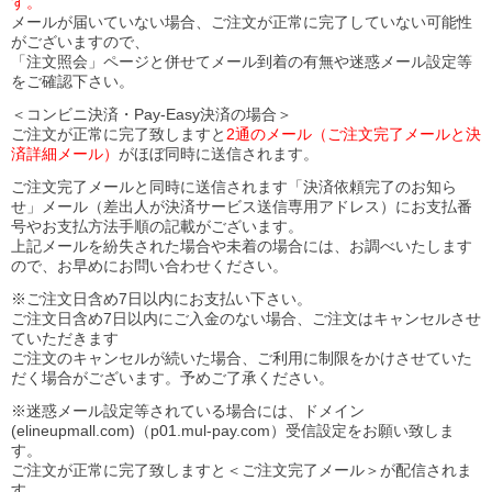
す。
メールが届いていない場合、ご注文が正常に完了していない可能性
がございますので、
「注文照会」ページと併せてメール到着の有無や迷惑メール設定等
をご確認下さい。
＜コンビニ決済・Pay-Easy決済の場合＞
ご注文が正常に完了致しますと
2通のメール（ご注文完了メールと決
済詳細メール）
がほぼ同時に送信されます。
ご注文完了メールと同時に送信されます「決済依頼完了のお知ら
せ」メール（差出人が決済サービス送信専用アドレス）にお支払番
号やお支払方法手順の記載がございます。
上記メールを紛失された場合や未着の場合には、お調べいたします
ので、お早めにお問い合わせください。
※ご注文日含め7日以内にお支払い下さい。
ご注文日含め7日以内にご入金のない場合、ご注文はキャンセルさせ
ていただきます
ご注文のキャンセルが続いた場合、ご利用に制限をかけさせていた
だく場合がございます。予めご了承ください。
※迷惑メール設定等されている場合には、ドメイン
(elineupmall.com)（p01.mul-pay.com）受信設定をお願い致しま
す。
ご注文が正常に完了致しますと＜ご注文完了メール＞が配信されま
す。