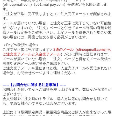
(elineupmall.com)（p01.mul-pay.com）受信設定をお願い致しま
す。
ご注文が正常に完了致しますと＜ご注文完了メール＞が配信されま
す。
メールが届いていない場合、ご注文が正常に完了していない可能性
がございますので、「注文」ページと併せてメール到着の有無や迷
惑メール設定等をご確認下さい。
上記メールを紛失された場合や未
着の場合には、再度ご注文を頂く必要がございます。
＜PayPal決済の場合＞
ご注文が正常に完了致しますと
2通のメール（elineupmall.comから
ご注文完了メールと入金完了メール
）がほぼ同時に送信されます。
メールが届いていない場合、「注文」ページと併せてメール受信の
有無や迷惑メール設定等をご確認下さい。
ご注文完了メールを受信された後、入金完了メールを受信されない
場合は、お問合せページよりご連絡ください。
-----【お問合せに関する注意事項】-----
お問合せを頂いてからご回答を差し上げるまで、数日かかる場合が
ございます。
会員登録やご注文時のトラブル、購入方法等のお問合せを頂いて
も、早急な対応ができない場合がございます。
上記により期間限定商品・数量限定商品のご購入が出来なかった場