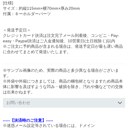
[仕様]
サイズ：約縦115mm×横70mm×厚み20mm
付属：キーホルダーパーツ
＜発送予定日＞
クレジットカード決済は注文完了メール到着後、コンビニ・Pay-
easy・Paypal決済はご入金通知後、10営業日(土日祝除く)以内
※ご注文に予約商品が含まれる場合は、発送予定日が最も遅い商品
に合わせてまとめて発送いたします。
※サンプル画像のため、実際の商品と多少異なる場合がございま
す。
※外袋や外箱につきましては、商品の梱包材となりますため商品本
体に影響を及ぼすような凹み・破損を除き、汚れや傷などでの交換
は出来かねます。
お問い合わせ
-----【決済時のご注意】-----
※迷惑メール設定等されている場合には、ドメイン