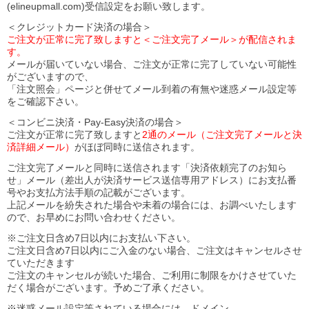
(elineupmall.com)受信設定をお願い致します。
＜クレジットカード決済の場合＞
ご注文が正常に完了致しますと＜ご注文完了メール＞が配信されま
す。
メールが届いていない場合、ご注文が正常に完了していない可能性
がございますので、
「注文照会」ページと併せてメール到着の有無や迷惑メール設定等
をご確認下さい。
＜コンビニ決済・Pay-Easy決済の場合＞
ご注文が正常に完了致しますと
2通のメール（ご注文完了メールと決
済詳細メール）
がほぼ同時に送信されます。
ご注文完了メールと同時に送信されます「決済依頼完了のお知ら
せ」メール（差出人が決済サービス送信専用アドレス）にお支払番
号やお支払方法手順の記載がございます。
上記メールを紛失された場合や未着の場合には、お調べいたします
ので、お早めにお問い合わせください。
※ご注文日含め7日以内にお支払い下さい。
ご注文日含め7日以内にご入金のない場合、ご注文はキャンセルさせ
ていただきます
ご注文のキャンセルが続いた場合、ご利用に制限をかけさせていた
だく場合がございます。予めご了承ください。
※迷惑メール設定等されている場合には、ドメイン