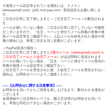
※迷惑メール設定等されている場合には、ドメイン
(elineupmall.com)（p01.mul-pay.com）受信設定をお願い致しま
す。
ご注文が正常に完了致しますと＜ご注文完了メール＞が配信されま
す。
メールが届いていない場合、ご注文が正常に完了していない可能性
がございますので、「注文」ページと併せてメール到着の有無や迷
惑メール設定等をご確認下さい。
上記メールを紛失された場合や未
着の場合には、再度ご注文を頂く必要がございます。
＜PayPal決済の場合＞
ご注文が正常に完了致しますと
2通のメール（elineupmall.comから
ご注文完了メールと入金完了メール
）がほぼ同時に送信されます。
メールが届いていない場合、「注文」ページと併せてメール受信の
有無や迷惑メール設定等をご確認下さい。
ご注文完了メールを受信された後、入金完了メールを受信されない
場合は、お問合せページよりご連絡ください。
-----【お問合せに関する注意事項】-----
お問合せを頂いてからご回答を差し上げるまで、数日かかる場合が
ございます。
会員登録やご注文時のトラブル、購入方法等のお問合せを頂いて
も、早急な対応ができない場合がございます。