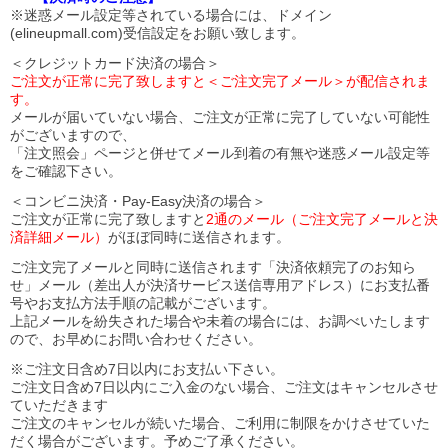
※迷惑メール設定等されている場合には、ドメイン
(elineupmall.com)受信設定をお願い致します。
＜クレジットカード決済の場合＞
ご注文が正常に完了致しますと＜ご注文完了メール＞が配信されま
す。
メールが届いていない場合、ご注文が正常に完了していない可能性
がございますので、
「注文照会」ページと併せてメール到着の有無や迷惑メール設定等
をご確認下さい。
＜コンビニ決済・Pay-Easy決済の場合＞
ご注文が正常に完了致しますと
2通のメール（ご注文完了メールと決
済詳細メール）
がほぼ同時に送信されます。
ご注文完了メールと同時に送信されます「決済依頼完了のお知ら
せ」メール（差出人が決済サービス送信専用アドレス）にお支払番
号やお支払方法手順の記載がございます。
上記メールを紛失された場合や未着の場合には、お調べいたします
ので、お早めにお問い合わせください。
※ご注文日含め7日以内にお支払い下さい。
ご注文日含め7日以内にご入金のない場合、ご注文はキャンセルさせ
ていただきます
ご注文のキャンセルが続いた場合、ご利用に制限をかけさせていた
だく場合がございます。予めご了承ください。