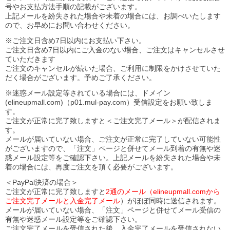
号やお支払方法手順の記載がございます。
上記メールを紛失された場合や未着の場合には、お調べいたします
ので、お早めにお問い合わせください。
※ご注文日含め7日以内にお支払い下さい。
ご注文日含め7日以内にご入金のない場合、ご注文はキャンセルさせ
ていただきます
ご注文のキャンセルが続いた場合、ご利用に制限をかけさせていた
だく場合がございます。予めご了承ください。
※迷惑メール設定等されている場合には、ドメイン
(elineupmall.com)（p01.mul-pay.com）受信設定をお願い致しま
す。
ご注文が正常に完了致しますと＜ご注文完了メール＞が配信されま
す。
メールが届いていない場合、ご注文が正常に完了していない可能性
がございますので、「注文」ページと併せてメール到着の有無や迷
惑メール設定等をご確認下さい。
上記メールを紛失された場合や未
着の場合には、再度ご注文を頂く必要がございます。
＜PayPal決済の場合＞
ご注文が正常に完了致しますと
2通のメール（elineupmall.comから
ご注文完了メールと入金完了メール
）がほぼ同時に送信されます。
メールが届いていない場合、「注文」ページと併せてメール受信の
有無や迷惑メール設定等をご確認下さい。
ご注文完了メールを受信された後、入金完了メールを受信されない