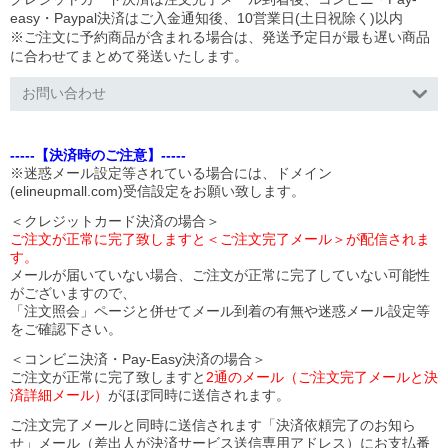
easy・Paypal決済はご入金通知後、10営業日(土日祝除く)以内
※ご注文に予約商品が含まれる場合は、発送予定日が最も遅い商品
に合わせてまとめて発送いたします。
お問い合わせ
-----【決済時のご注意】-----
※迷惑メール設定等されている場合には、ドメイン
(elineupmall.com)受信設定をお願い致します。
＜クレジットカード決済の場合＞
ご注文が正常に完了致しますと＜ご注文完了メール＞が配信されま
す。
メールが届いていない場合、ご注文が正常に完了していない可能性
がございますので、
「注文照会」ページと併せてメール到着の有無や迷惑メール設定等
をご確認下さい。
＜コンビニ決済・Pay-Easy決済の場合＞
ご注文が正常に完了致しますと
2通のメール（ご注文完了メールと決
済詳細メール）
がほぼ同時に送信されます。
ご注文完了メールと同時に送信されます「決済依頼完了のお知ら
せ」メール（差出人が決済サービス送信専用アドレス）にお支払番