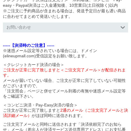
easy・Paypal決済はご入金通知後、10営業日(土日祝除く)以内
※ご注文に予約商品が含まれる場合は、発送予定日が最も遅い商品
に合わせてまとめて発送いたします。
お問い合わせ
-----【決済時のご注意】-----
※迷惑メール設定等されている場合には、ドメイン
(elineupmall.com)受信設定をお願い致します。
＜クレジットカード決済の場合＞
ご注文が正常に完了致しますと＜ご注文完了メール＞が配信されま
す。
メールが届いていない場合、ご注文が正常に完了していない可能性
がございますので、
「注文照会」ページと併せてメール到着の有無や迷惑メール設定等
をご確認下さい。
＜コンビニ決済・Pay-Easy決済の場合＞
ご注文が正常に完了致しますと
2通のメール（ご注文完了メールと決
済詳細メール）
がほぼ同時に送信されます。
ご注文完了メールと同時に送信されます「決済依頼完了のお知ら
せ」メール（差出人が決済サービス送信専用アドレス）にお支払番