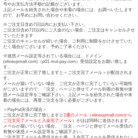
号やお支払方法手順の記載がございます。
上記メールを紛失された場合や未着の場合には、お調べいたします
ので、お早めにお問い合わせください。
※ご注文日含め7日以内にお支払い下さい。
ご注文日含め7日以内にご入金のない場合、ご注文はキャンセルさせ
ていただきます
ご注文のキャンセルが続いた場合、ご利用に制限をかけさせていた
だく場合がございます。予めご了承ください。
※迷惑メール設定等されている場合には、ドメイン
(elineupmall.com)（p01.mul-pay.com）受信設定をお願い致しま
す。
ご注文が正常に完了致しますと＜ご注文完了メール＞が配信されま
す。
メールが届いていない場合、ご注文が正常に完了していない可能性
がございますので、「注文」ページと併せてメール到着の有無や迷
惑メール設定等をご確認下さい。
上記メールを紛失された場合や未
着の場合には、再度ご注文を頂く必要がございます。
＜PayPal決済の場合＞
ご注文が正常に完了致しますと
2通のメール（elineupmall.comから
ご注文完了メールと入金完了メール
）がほぼ同時に送信されます。
メールが届いていない場合、「注文」ページと併せてメール受信の
有無や迷惑メール設定等をご確認下さい。
ご注文完了メールを受信された後、入金完了メールを受信されない