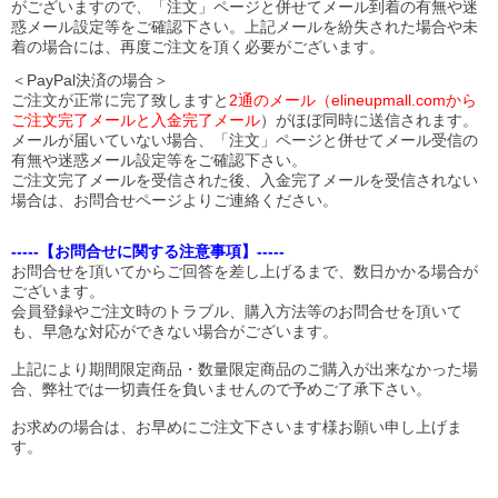
がございますので、「注文」ページと併せてメール到着の有無や迷
惑メール設定等をご確認下さい。
上記メールを紛失された場合や未
着の場合には、再度ご注文を頂く必要がございます。
＜PayPal決済の場合＞
ご注文が正常に完了致しますと
2通のメール（elineupmall.comから
ご注文完了メールと入金完了メール
）がほぼ同時に送信されます。
メールが届いていない場合、「注文」ページと併せてメール受信の
有無や迷惑メール設定等をご確認下さい。
ご注文完了メールを受信された後、入金完了メールを受信されない
場合は、お問合せページよりご連絡ください。
-----【お問合せに関する注意事項】-----
お問合せを頂いてからご回答を差し上げるまで、数日かかる場合が
ございます。
会員登録やご注文時のトラブル、購入方法等のお問合せを頂いて
も、早急な対応ができない場合がございます。
上記により期間限定商品・数量限定商品のご購入が出来なかった場
合、弊社では一切責任を負いませんので予めご了承下さい。
お求めの場合は、お早めにご注文下さいます様お願い申し上げま
す。