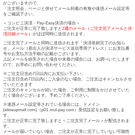
がございますので、
「注文照会」ページと併せてメール到着の有無や迷惑メール設定等
をご確認下さい。
＜コンビニ決済・Pay-Easy決済の場合＞
ご注文が正常に完了致しますと
2通のメール（ご注文完了メールと決
済詳細メール）
がほぼ同時に送信されます。
ご注文完了メールと同時に送信されます「決済依頼完了のお知ら
せ」メール（差出人が決済サービス送信専用アドレス）にお支払番
号やお支払方法手順の記載がございます。
上記メールを紛失された場合や未着の場合には、お調べいたします
ので、お早めにお問い合わせください。
※ご注文日含め7日以内にお支払い下さい。
ご注文日含め7日以内にご入金のない場合、ご注文はキャンセルさせ
ていただきます
ご注文のキャンセルが続いた場合、ご利用に制限をかけさせていた
だく場合がございます。予めご了承ください。
※迷惑メール設定等されている場合には、ドメイン
(elineupmall.com)（p01.mul-pay.com）受信設定をお願い致しま
す。
ご注文が正常に完了致しますと＜ご注文完了メール＞が配信されま
す。
メールが届いていない場合、ご注文が正常に完了していない可能性