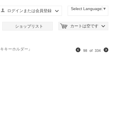
Select Language
▼
ログインまたは会員登録
カートは空です
ショップリスト
テッキキーホルダー』
98
of
334