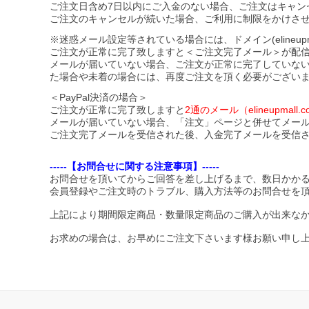
ご注文日含め7日以内にご入金のない場合、ご注文はキャン
ご注文のキャンセルが続いた場合、ご利用に制限をかけさ
※迷惑メール設定等されている場合には、ドメイン(elineupmal
ご注文が正常に完了致しますと＜ご注文完了メール＞が配
メールが届いていない場合、ご注文が正常に完了していな
た場合や未着の場合には、再度ご注文を頂く必要がござい
＜PayPal決済の場合＞
ご注文が正常に完了致しますと
2通のメール（elineupma
メールが届いていない場合、「注文」ページと併せてメー
ご注文完了メールを受信された後、入金完了メールを受信
-----【お問合せに関する注意事項】-----
お問合せを頂いてからご回答を差し上げるまで、数日かか
会員登録やご注文時のトラブル、購入方法等のお問合せを
上記により期間限定商品・数量限定商品のご購入が出来な
お求めの場合は、お早めにご注文下さいます様お願い申し