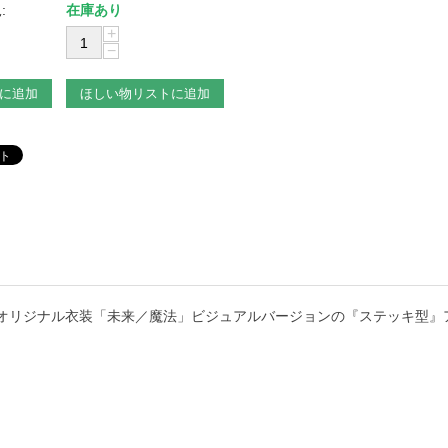
:
在庫あり
+
−
に追加
ほしい物リストに追加
オリジナル衣装「未来／魔法」ビジュアルバージョンの『ステッキ型』