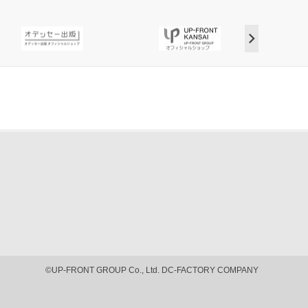
©UP-FRONT GROUP Co., Ltd. DC-FACTORY COMPANY