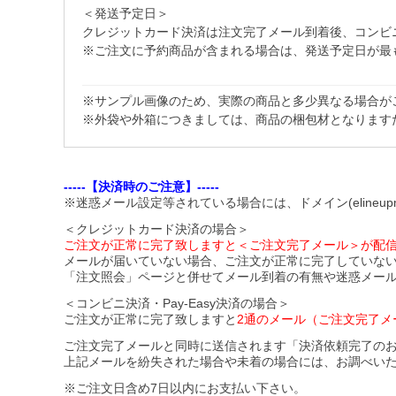
＜発送予定日＞
クレジットカード決済は注文完了メール到着後、コンビニ・Pa
※ご注文に予約商品が含まれる場合は、発送予定日が最
※サンプル画像のため、実際の商品と多少異なる場合が
※外袋や外箱につきましては、商品の梱包材となります
-----【決済時のご注意】-----
※迷惑メール設定等されている場合には、ドメイン(elineupm
＜クレジットカード決済の場合＞
ご注文が正常に完了致しますと＜ご注文完了メール＞が配
メールが届いていない場合、ご注文が正常に完了していな
「注文照会」ページと併せてメール到着の有無や迷惑メー
＜コンビニ決済・Pay-Easy決済の場合＞
ご注文が正常に完了致しますと
2通のメール（ご注文完了メ
ご注文完了メールと同時に送信されます「決済依頼完了の
上記メールを紛失された場合や未着の場合には、お調べい
※ご注文日含め7日以内にお支払い下さい。