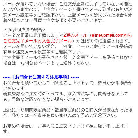
メールが届いていない場合、ご注文が正常に完了していない可能性
がございますので、「注文」ページと併せてメール到着の有無や迷
惑メール設定等をご確認下さい。
上記メールを紛失された場合や未
着の場合には、再度ご注文を頂く必要がございます。
＜PayPal決済の場合＞
ご注文が正常に完了致しますと
2通のメール（elineupmall.comから
ご注文完了メールと入金完了メール
）がほぼ同時に送信されます。
メールが届いていない場合、「注文」ページと併せてメール受信の
有無や迷惑メール設定等をご確認下さい。
ご注文完了メールを受信された後、入金完了メールを受信されない
場合は、お問合せページよりご連絡ください。
-----【お問合せに関する注意事項】-----
お問合せを頂いてからご回答を差し上げるまで、数日かかる場合が
ございます。
会員登録やご注文時のトラブル、購入方法等のお問合せを頂いて
も、早急な対応ができない場合がございます。
上記により期間限定商品・数量限定商品のご購入が出来なかった場
合、弊社では一切責任を負いませんので予めご了承下さい。
お求めの場合は、お早めにご注文下さいます様お願い申し上げま
す。