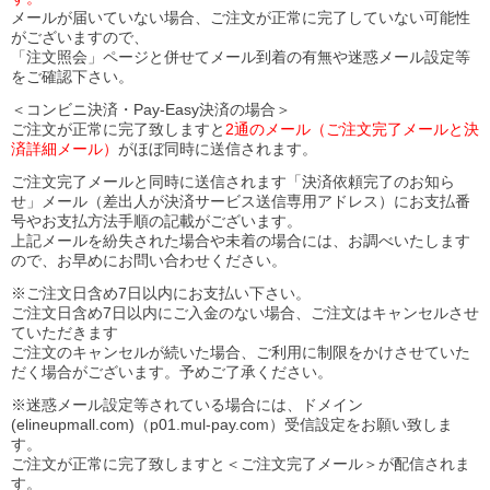
メールが届いていない場合、ご注文が正常に完了していない可能性
がございますので、
「注文照会」ページと併せてメール到着の有無や迷惑メール設定等
をご確認下さい。
＜コンビニ決済・Pay-Easy決済の場合＞
ご注文が正常に完了致しますと
2通のメール（ご注文完了メールと決
済詳細メール）
がほぼ同時に送信されます。
ご注文完了メールと同時に送信されます「決済依頼完了のお知ら
せ」メール（差出人が決済サービス送信専用アドレス）にお支払番
号やお支払方法手順の記載がございます。
上記メールを紛失された場合や未着の場合には、お調べいたします
ので、お早めにお問い合わせください。
※ご注文日含め7日以内にお支払い下さい。
ご注文日含め7日以内にご入金のない場合、ご注文はキャンセルさせ
ていただきます
ご注文のキャンセルが続いた場合、ご利用に制限をかけさせていた
だく場合がございます。予めご了承ください。
※迷惑メール設定等されている場合には、ドメイン
(elineupmall.com)（p01.mul-pay.com）受信設定をお願い致しま
す。
ご注文が正常に完了致しますと＜ご注文完了メール＞が配信されま
す。