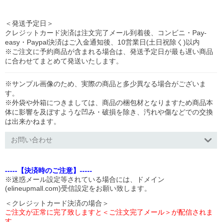
＜発送予定日＞
クレジットカード決済は注文完了メール到着後、コンビニ・Pay-
easy・Paypal決済はご入金通知後、10営業日(土日祝除く)以内
※ご注文に予約商品が含まれる場合は、発送予定日が最も遅い商品
に合わせてまとめて発送いたします。
※サンプル画像のため、実際の商品と多少異なる場合がございま
す。
※外袋や外箱につきましては、商品の梱包材となりますため商品本
体に影響を及ぼすような凹み・破損を除き、汚れや傷などでの交換
は出来かねます。
お問い合わせ
-----【決済時のご注意】-----
※迷惑メール設定等されている場合には、ドメイン
(elineupmall.com)受信設定をお願い致します。
＜クレジットカード決済の場合＞
ご注文が正常に完了致しますと＜ご注文完了メール＞が配信されま
す。