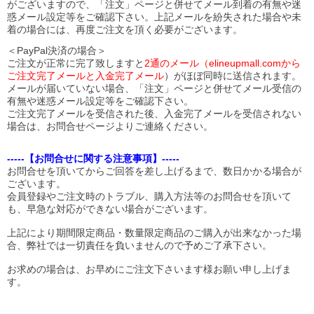
がございますので、「注文」ページと併せてメール到着の有無や迷
惑メール設定等をご確認下さい。
上記メールを紛失された場合や未
着の場合には、再度ご注文を頂く必要がございます。
＜PayPal決済の場合＞
ご注文が正常に完了致しますと
2通のメール（elineupmall.comから
ご注文完了メールと入金完了メール
）がほぼ同時に送信されます。
メールが届いていない場合、「注文」ページと併せてメール受信の
有無や迷惑メール設定等をご確認下さい。
ご注文完了メールを受信された後、入金完了メールを受信されない
場合は、お問合せページよりご連絡ください。
-----【お問合せに関する注意事項】-----
お問合せを頂いてからご回答を差し上げるまで、数日かかる場合が
ございます。
会員登録やご注文時のトラブル、購入方法等のお問合せを頂いて
も、早急な対応ができない場合がございます。
上記により期間限定商品・数量限定商品のご購入が出来なかった場
合、弊社では一切責任を負いませんので予めご了承下さい。
お求めの場合は、お早めにご注文下さいます様お願い申し上げま
す。