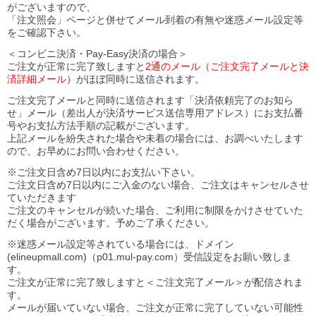
がございますので、
「注文照会」ページと併せてメール到着の有無や迷惑メール設定等
をご確認下さい。
＜コンビニ決済・Pay-Easy決済の場合＞
ご注文が正常に完了致しますと
2通のメール（ご注文完了メールと決
済詳細メール）
がほぼ同時に送信されます。
ご注文完了メールと同時に送信されます「決済依頼完了のお知ら
せ」メール（差出人が決済サービス送信専用アドレス）にお支払番
号やお支払方法手順の記載がございます。
上記メールを紛失された場合や未着の場合には、お調べいたします
ので、お早めにお問い合わせください。
※ご注文日含め7日以内にお支払い下さい。
ご注文日含め7日以内にご入金のない場合、ご注文はキャンセルさせ
ていただきます
ご注文のキャンセルが続いた場合、ご利用に制限をかけさせていた
だく場合がございます。予めご了承ください。
※迷惑メール設定等されている場合には、ドメイン
(elineupmall.com)（p01.mul-pay.com）受信設定をお願い致しま
す。
ご注文が正常に完了致しますと＜ご注文完了メール＞が配信されま
す。
メールが届いていない場合、ご注文が正常に完了していない可能性