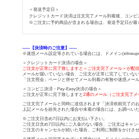
＜発送予定日＞
クレジットカード決済は注文完了メール到着後、コンビニ・Pa
※ご注文に予約商品が含まれる場合は、発送予定日が最
-----【決済時のご注意】-----
※迷惑メール設定等されている場合には、ドメイン(elineupm
＜クレジットカード決済の場合＞
ご注文が正常に完了致しますと＜ご注文完了メール＞が配
メールが届いていない場合、ご注文が正常に完了していな
「注文照会」ページと併せてメール到着の有無や迷惑メー
＜コンビニ決済・Pay-Easy決済の場合＞
ご注文が正常に完了致しますと
2通のメール（ご注文完了メ
ご注文完了メールと同時に送信されます「決済依頼完了の
上記メールを紛失された場合や未着の場合には、お調べい
※ご注文日含め7日以内にお支払い下さい。
ご注文日含め7日以内にご入金のない場合、ご注文はキャン
ご注文のキャンセルが続いた場合、ご利用に制限をかけさ