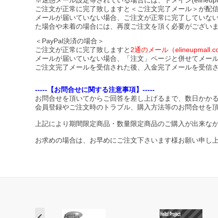
※迷惑メール設定等されている場合には、ドメイン(elineupmal
ご注文が正常に完了致しますと＜ご注文完了メール＞が配
メールが届いていない場合、ご注文が正常に完了していな
た場合や未着の場合には、再度ご注文を頂く必要がござい
＜PayPal決済の場合＞
ご注文が正常に完了致しますと
2通のメール（elineupma
メールが届いていない場合、「注文」ページと併せてメー
ご注文完了メールを受信された後、入金完了メールを受信
-----【お問合せに関する注意事項】-----
お問合せを頂いてからご回答を差し上げるまで、数日かか
会員登録やご注文時のトラブル、購入方法等のお問合せを
上記により期間限定商品・数量限定商品のご購入が出来な
お求めの場合は、お早めにご注文下さいます様お願い申し