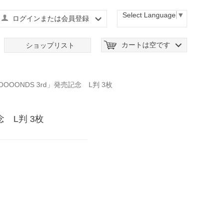
Select Language
▼
ログインまたは会員登録
カートは空です
ショップリスト
OOOOONDS 3rd」発売記念 L判 3枚
記念 L判 3枚