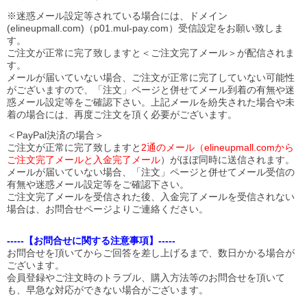
※迷惑メール設定等されている場合には、ドメイン
(elineupmall.com)（p01.mul-pay.com）受信設定をお願い致しま
す。
ご注文が正常に完了致しますと＜ご注文完了メール＞が配信されま
す。
メールが届いていない場合、ご注文が正常に完了していない可能性
がございますので、「注文」ページと併せてメール到着の有無や迷
惑メール設定等をご確認下さい。
上記メールを紛失された場合や未
着の場合には、再度ご注文を頂く必要がございます。
＜PayPal決済の場合＞
ご注文が正常に完了致しますと
2通のメール（elineupmall.comから
ご注文完了メールと入金完了メール
）がほぼ同時に送信されます。
メールが届いていない場合、「注文」ページと併せてメール受信の
有無や迷惑メール設定等をご確認下さい。
ご注文完了メールを受信された後、入金完了メールを受信されない
場合は、お問合せページよりご連絡ください。
-----【お問合せに関する注意事項】-----
お問合せを頂いてからご回答を差し上げるまで、数日かかる場合が
ございます。
会員登録やご注文時のトラブル、購入方法等のお問合せを頂いて
も、早急な対応ができない場合がございます。