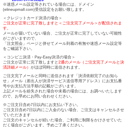
※迷惑メール設定等されている場合には、ドメイン
(elineupmall.com)受信設定をお願い致します。
＜クレジットカード決済の場合＞
ご注文が正常に完了致しますと＜ご注文完了メール＞が配信されま
す。
メールが届いていない場合、ご注文が正常に完了していない可能性
がございますので、
「注文照会」ページと併せてメール到着の有無や迷惑メール設定等
をご確認下さい。
＜コンビニ決済・Pay-Easy決済の場合＞
ご注文が正常に完了致しますと
2通のメール（ご注文完了メールと決
済詳細メール）
がほぼ同時に送信されます。
ご注文完了メールと同時に送信されます「決済依頼完了のお知ら
せ」メール（差出人が決済サービス送信専用アドレス）にお支払番
号やお支払方法手順の記載がございます。
上記メールを紛失された場合や未着の場合には、お調べいたします
ので、お早めにお問い合わせください。
※ご注文日含め7日以内にお支払い下さい。
ご注文日含め7日以内にご入金のない場合、ご注文はキャンセルさせ
ていただきます
ご注文のキャンセルが続いた場合、ご利用に制限をかけさせていた
だく場合がございます。予めご了承ください。