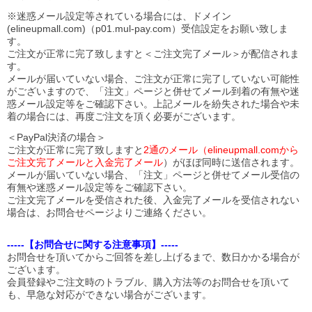
※迷惑メール設定等されている場合には、ドメイン
(elineupmall.com)（p01.mul-pay.com）受信設定をお願い致しま
す。
ご注文が正常に完了致しますと＜ご注文完了メール＞が配信されま
す。
メールが届いていない場合、ご注文が正常に完了していない可能性
がございますので、「注文」ページと併せてメール到着の有無や迷
惑メール設定等をご確認下さい。
上記メールを紛失された場合や未
着の場合には、再度ご注文を頂く必要がございます。
＜PayPal決済の場合＞
ご注文が正常に完了致しますと
2通のメール（elineupmall.comから
ご注文完了メールと入金完了メール
）がほぼ同時に送信されます。
メールが届いていない場合、「注文」ページと併せてメール受信の
有無や迷惑メール設定等をご確認下さい。
ご注文完了メールを受信された後、入金完了メールを受信されない
場合は、お問合せページよりご連絡ください。
-----【お問合せに関する注意事項】-----
お問合せを頂いてからご回答を差し上げるまで、数日かかる場合が
ございます。
会員登録やご注文時のトラブル、購入方法等のお問合せを頂いて
も、早急な対応ができない場合がございます。