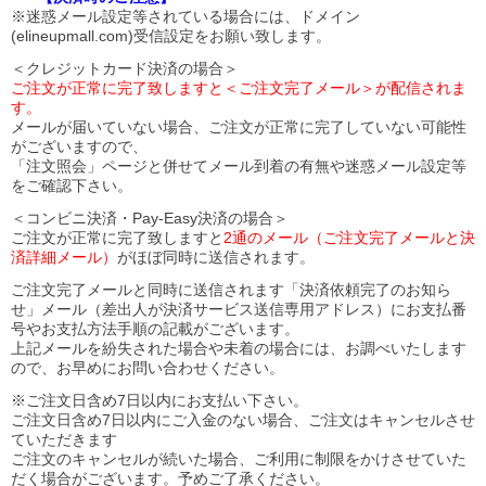
※迷惑メール設定等されている場合には、ドメイン
(elineupmall.com)受信設定をお願い致します。
＜クレジットカード決済の場合＞
ご注文が正常に完了致しますと＜ご注文完了メール＞が配信されま
す。
メールが届いていない場合、ご注文が正常に完了していない可能性
がございますので、
「注文照会」ページと併せてメール到着の有無や迷惑メール設定等
をご確認下さい。
＜コンビニ決済・Pay-Easy決済の場合＞
ご注文が正常に完了致しますと
2通のメール（ご注文完了メールと決
済詳細メール）
がほぼ同時に送信されます。
ご注文完了メールと同時に送信されます「決済依頼完了のお知ら
せ」メール（差出人が決済サービス送信専用アドレス）にお支払番
号やお支払方法手順の記載がございます。
上記メールを紛失された場合や未着の場合には、お調べいたします
ので、お早めにお問い合わせください。
※ご注文日含め7日以内にお支払い下さい。
ご注文日含め7日以内にご入金のない場合、ご注文はキャンセルさせ
ていただきます
ご注文のキャンセルが続いた場合、ご利用に制限をかけさせていた
だく場合がございます。予めご了承ください。