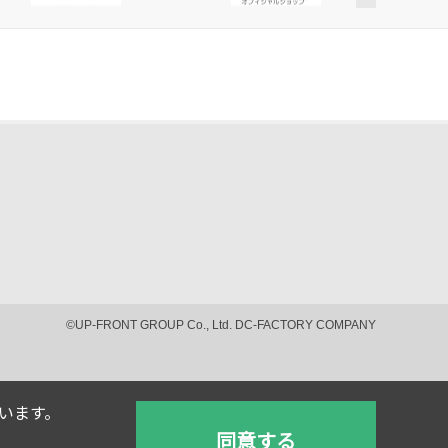
©UP-FRONT GROUP Co., Ltd. DC-FACTORY COMPANY
ています。
同意する