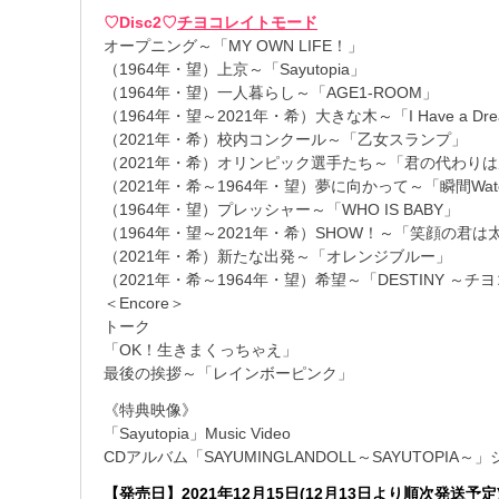
♡Disc2♡
チヨコレイトモード
オープニング～「MY OWN LIFE！」
（1964年・望）上京～「Sayutopia」
（1964年・望）一人暮らし～「AGE1-ROOM」
（1964年・望～2021年・希）大きな木～「I Have a Dr
（2021年・希）校内コンクール～「乙女スランプ」
（2021年・希）オリンピック選手たち～「君の代わりは居やしな
（2021年・希～1964年・望）夢に向かって～「瞬間Watc
（1964年・望）プレッシャー～「WHO IS BABY」
（1964年・望～2021年・希）SHOW！～「笑顔の君は太陽さ」
（2021年・希）新たな出発～「オレンジブルー」
（2021年・希～1964年・望）希望～「DESTINY ～
＜Encore＞
トーク
「OK！生きまくっちゃえ」
最後の挨拶～「レインボーピンク」
《特典映像》
「Sayutopia」Music Video
CDアルバム「SAYUMINGLANDOLL～SAYUTOPIA～」
【発売日】2021年12月15日(12月13日より順次発送予定