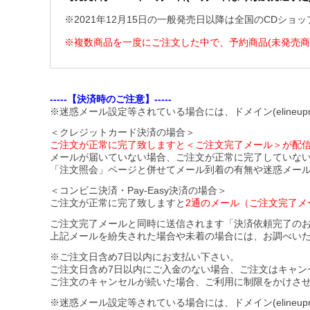
※2021年12月15日の一般発売日以降は全国のCDシ
※複数商品を一度にご注文した中で、予約商品(未発売
-----【決済時のご注意】-----
※迷惑メール設定等されている場合には、ドメイン(elineupm
＜クレジットカード決済の場合＞
ご注文が正常に完了致しますと＜ご注文完了メール＞が配
メールが届いていない場合、ご注文が正常に完了していな
「注文照会」ページと併せてメール到着の有無や迷惑メー
＜コンビニ決済・Pay-Easy決済の場合＞
ご注文が正常に完了致しますと
2通のメール（ご注文完了メ
ご注文完了メールと同時に送信されます「決済依頼完了の
上記メールを紛失された場合や未着の場合には、お調べい
※ご注文日含め7日以内にお支払い下さい。
ご注文日含め7日以内にご入金のない場合、ご注文はキャン
ご注文のキャンセルが続いた場合、ご利用に制限をかけさ
※迷惑メール設定等されている場合には、ドメイン(elineupmal