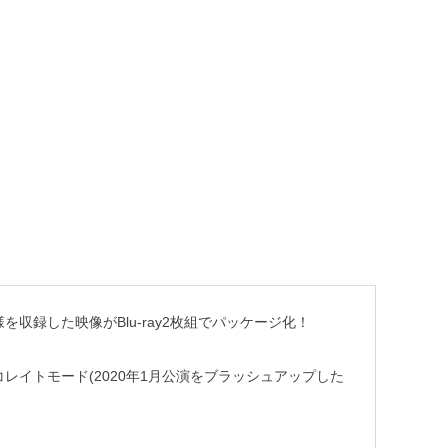
模様を収録した映像がBlu-ray2枚組でパッケージ化！
コレイトモード(2020年1月公演をブラッシュアップした