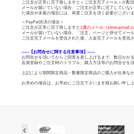
ご注文が正常に完了致しますと＜ご注文完了メール＞が配
メールが届いていない場合、ご注文が正常に完了していな
た場合や未着の場合には、再度ご注文を頂く必要がござい
＜PayPal決済の場合＞
ご注文が正常に完了致しますと
2通のメール（elineupma
メールが届いていない場合、「注文」ページと併せてメー
ご注文完了メールを受信された後、入金完了メールを受信
-----【お問合せに関する注意事項】-----
お問合せを頂いてからご回答を差し上げるまで、数日かか
会員登録やご注文時のトラブル、購入方法等のお問合せを
上記により期間限定商品・数量限定商品のご購入が出来な
お求めの場合は、お早めにご注文下さいます様お願い申し