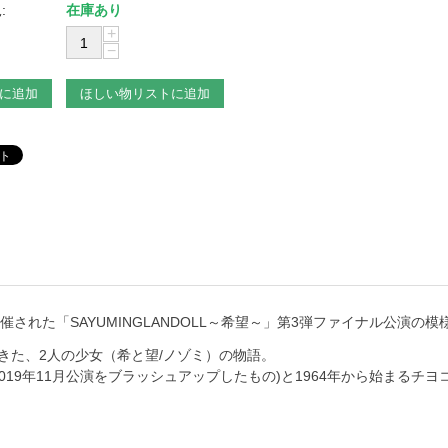
:
在庫あり
+
−
に追加
ほしい物リストに追加
LUBで開催された「SAYUMINGLANDOLL～希望～」第3弾ファイナル公演の
生きた、2人の少女（希と望/ノゾミ）の物語。
019年11月公演をブラッシュアップしたもの)と1964年から始まるチヨ