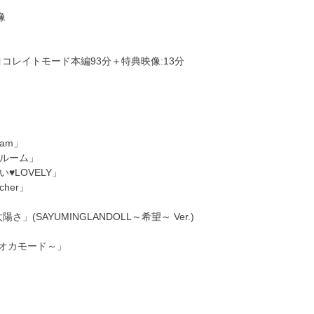
像
:チヨコレイトモード本編93分＋特典映像:13分
eam」
・ルーム」
♥LOVELY」
her」
(SAYUMINGLANDOLL～希望～ Ver.)
タピオカモード～」