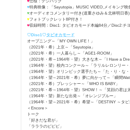
♥
仕様：デジパック
♥
特典映像：「Sayutopia」MUSIC VIDEO,メイキング映
♥
オーディオコメンタリー付き(道重さゆみ＆北林明日香)
♥
フォトブックレット8P付き！
♥
収録時間：Disc1: タピオカモード本編84分／Disc2
♡Disc1♡
タピオカモード
オープニング～「MY OWN LIFE！」
（2021年・希）上京～「Sayutopia」
（2021年・希）一人暮らし～「AGE1-ROOM」
（2021年・希～1964年・望）大きな木～「I Have a Dr
（1964年・望）校内コンクール～「ラリルレロンリー
（1964年・望）オリンピック選手たち～「た・り・な・い
（1964年・望～2021年・希）夢に向かって～「瞬間Watc
（2021年・希）プレッシャー～「WHO IS BABY」
（2021年・希～1964年・望）SHOW！～「笑顔の君は太陽さ」
（1964年・望）新たな出発～「オレンジブルー」
（1964年・望～2021年・希）希望～「DESTINY ～
＜Encore＞
トーク
「好きだな君が」
「ラララのピピピ」