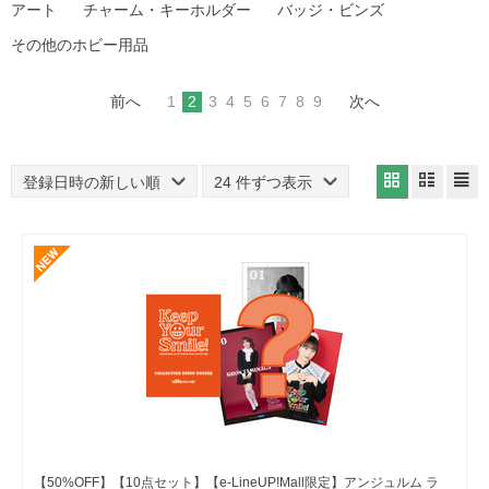
アート
チャーム・キーホルダー
バッジ・ビンズ
その他のホビー用品
前へ
1
2
3
4
5
6
7
8
9
次へ
登録日時の新しい順
24 件ずつ表示
【50%OFF】【10点セット】【e-LineUP!Mall限定】アンジュルム ラ