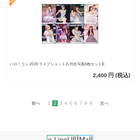
ハロ！コン 2026 ライブショット2L判生写真8枚セットB
2,400
円
(税込)
前へ
1
2
3
4
5
6
7
8
9
次へ