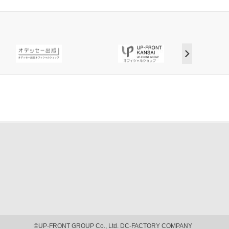
©UP-FRONT GROUP Co., Ltd. DC-FACTORY COMPANY