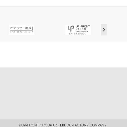
©UP-FRONT GROUP Co., Ltd. DC-FACTORY COMPANY