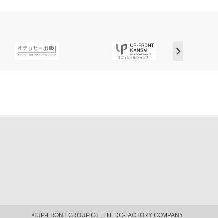
©UP-FRONT GROUP Co., Ltd. DC-FACTORY COMPANY