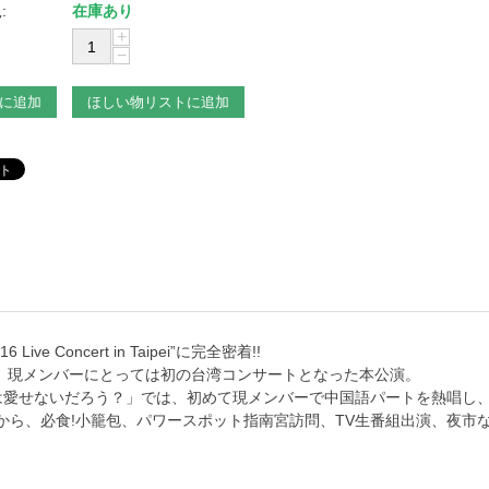
:
在庫あり
+
−
に追加
ほしい物リストに追加
ive Concert in Taipei”に完全密着!!
り、現メンバーにとっては初の台湾コンサートとなった本公演。
愛せないだろう？」では、初めて現メンバーで中国語パートを熱唱し、
ら、必食!小籠包、パワースポット指南宮訪問、TV生番組出演、夜市な