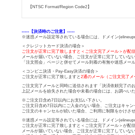
【NTSC Format/Region Code2】
-----【決済時のご注意】-----
※迷惑メール設定等されている場合には、ドメイン(elineupm
＜クレジットカード決済の場合＞
ご注文が正常に完了致しますと＜ご注文完了メール＞が配
メールが届いていない場合、ご注文が正常に完了していな
「注文照会」ページと併せてメール到着の有無や迷惑メー
＜コンビニ決済・Pay-Easy決済の場合＞
ご注文が正常に完了致しますと
2通のメール（ご注文完了メ
ご注文完了メールと同時に送信されます「決済依頼完了の
上記メールを紛失された場合や未着の場合には、お調べい
※ご注文日含め7日以内にお支払い下さい。
ご注文日含め7日以内にご入金のない場合、ご注文はキャン
ご注文のキャンセルが続いた場合、ご利用に制限をかけさ
※迷惑メール設定等されている場合には、ドメイン(elineupmal
ご注文が正常に完了致しますと＜ご注文完了メール＞が配
メールが届いていない場合、ご注文が正常に完了していな