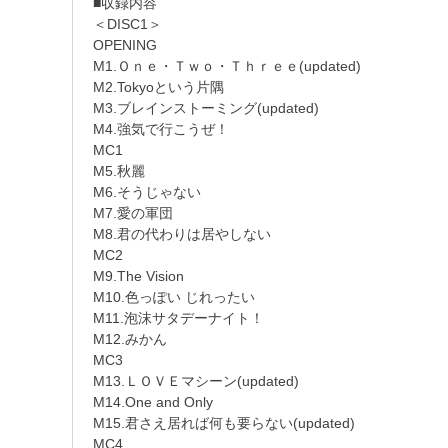
■収録内容
＜DISC1＞
OPENING
M1.Ｏｎｅ・Ｔｗｏ・Ｔｈｒｅｅ(updated)
M2.Tokyoという片隅
M3.ブレインストーミング(updated)
M4.強気で行こうぜ！
MC1
M5.秋麗
M6.そうじゃない
M7.愛の軍団
M8.君の代わりは居やしない
MC2
M9.The Vision
M10.色っぽい じれったい
M11.泡沫サタデーナイト！
M12.みかん
MC3
M13.ＬＯＶＥマシーン(updated)
M14.One and Only
M15.君さえ居れば何も要らない(updated)
MC4