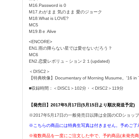
M16.Password is 0
M17.わがまま 気のまま 愛のジョーク
M18.What is LOVE?
MC5
M19.Bｅ Alive
<ENCORE>
EN1.雨の降らない星では愛せないだろう？
MC6
EN2.恋愛レボリュ－ション２１(updated)
＜DISC2＞
【特典映像】Documentary of Morning Musume。'16 in T
■収録時間：＜DISC1＞102分・＜DISC2＞119分
【発売日】2017年5月17日(5月15日より順次発送予定)
※2017年5月17日の一般発売日以降は全国のCDショ
※こちらの商品には特典生写真は付きません。予めご了
※複数商品を一度にご注文した中で、予約商品(未発売