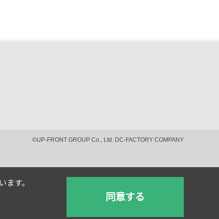
©UP-FRONT GROUP Co., Ltd. DC-FACTORY COMPANY
ています。
同意する