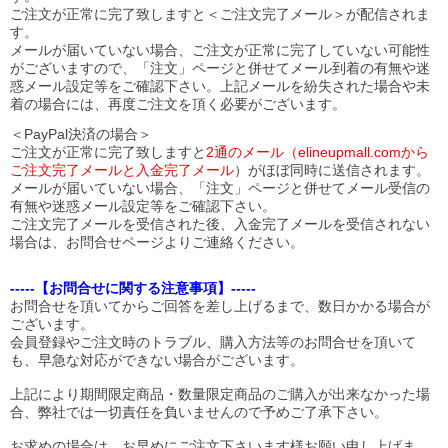
ご注文が正常に完了致しますと＜ご注文完了メール＞が配信されま
す。
メールが届いていない場合、ご注文が正常に完了していない可能性
がございますので、「注文」ページと併せてメール到着の有無や迷
惑メール設定等をご確認下さい。
上記メールを紛失された場合や未
着の場合には、再度ご注文を頂く必要がございます。
＜PayPal決済の場合＞
ご注文が正常に完了致しますと
2通のメール（elineupmall.comから
ご注文完了メールと入金完了メール
）がほぼ同時に送信されます。
メールが届いていない場合、「注文」ページと併せてメール受信の
有無や迷惑メール設定等をご確認下さい。
ご注文完了メールを受信された後、入金完了メールを受信されない
場合は、お問合せページよりご連絡ください。
-----【お問合せに関する注意事項】-----
お問合せを頂いてからご回答を差し上げるまで、数日かかる場合が
ございます。
会員登録やご注文時のトラブル、購入方法等のお問合せを頂いて
も、早急な対応ができない場合がございます。
上記により期間限定商品・数量限定商品のご購入が出来なかった場
合、弊社では一切責任を負いませんので予めご了承下さい。
お求めの場合は、お早めにご注文下さいます様お願い申し上げま