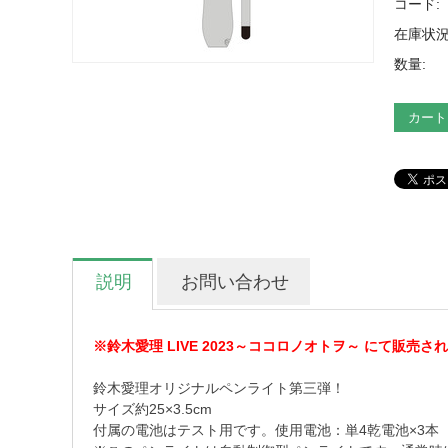
コード:
在庫状況
数量:
カート
説明
お問い合わせ
※鈴木愛理 LIVE 2023～ココロノオトヲ～ にて販売
鈴木愛理オリジナルペンライト第三弾！
サイズ約25×3.5cm
付属の電池はテスト用です。使用電池：単4乾電池×3本