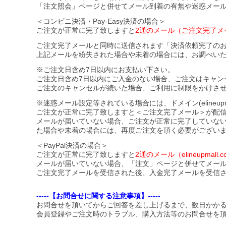
「注文照会」ページと併せてメール到着の有無や迷惑メー
＜コンビニ決済・Pay-Easy決済の場合＞
ご注文が正常に完了致しますと
2通のメール（ご注文完了メ
ご注文完了メールと同時に送信されます「決済依頼完了の
上記メールを紛失された場合や未着の場合には、お調べい
※ご注文日含め7日以内にお支払い下さい。
ご注文日含め7日以内にご入金のない場合、ご注文はキャン
ご注文のキャンセルが続いた場合、ご利用に制限をかけさ
※迷惑メール設定等されている場合には、ドメイン(elineupmal
ご注文が正常に完了致しますと＜ご注文完了メール＞が配
メールが届いていない場合、ご注文が正常に完了していな
た場合や未着の場合には、再度ご注文を頂く必要がござい
＜PayPal決済の場合＞
ご注文が正常に完了致しますと
2通のメール（elineupma
メールが届いていない場合、「注文」ページと併せてメー
ご注文完了メールを受信された後、入金完了メールを受信
-----【お問合せに関する注意事項】-----
お問合せを頂いてからご回答を差し上げるまで、数日かか
会員登録やご注文時のトラブル、購入方法等のお問合せを