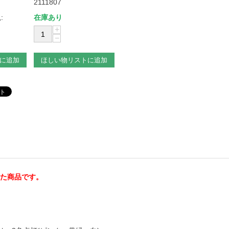
2111807
:
在庫あり
+
−
に追加
ほしい物リストに追加
された商品です。