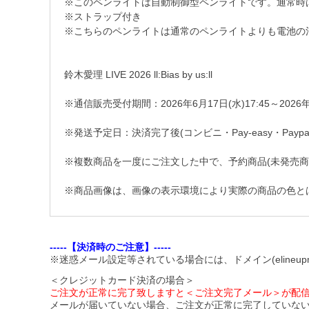
※このペンライトは自動制御型ペンライトです。通常時は
※ストラップ付き
※こちらのペンライトは通常のペンライトよりも電池の
鈴木愛理 LIVE 2026 ll:Bias by us:ll
※通信販売受付期間：2026年6月17日(水)17:45～2026年8
※発送予定日：決済完了後(コンビニ・Pay-easy・Pay
※複数商品を一度にご注文した中で、予約商品(未発売
※商品画像は、画像の表示環境により実際の商品の色と
-----【決済時のご注意】-----
※迷惑メール設定等されている場合には、ドメイン(elineupm
＜クレジットカード決済の場合＞
ご注文が正常に完了致しますと＜ご注文完了メール＞が配
メールが届いていない場合、ご注文が正常に完了していな