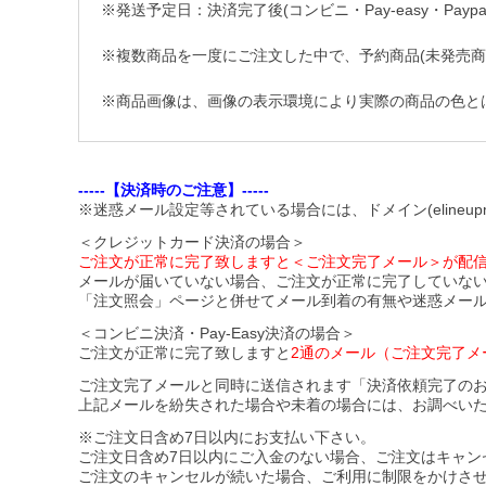
※発送予定日：決済完了後(コンビニ・Pay-easy・Pay
※複数商品を一度にご注文した中で、予約商品(未発売
※商品画像は、画像の表示環境により実際の商品の色と
-----【決済時のご注意】-----
※迷惑メール設定等されている場合には、ドメイン(elineupm
＜クレジットカード決済の場合＞
ご注文が正常に完了致しますと＜ご注文完了メール＞が配
メールが届いていない場合、ご注文が正常に完了していな
「注文照会」ページと併せてメール到着の有無や迷惑メー
＜コンビニ決済・Pay-Easy決済の場合＞
ご注文が正常に完了致しますと
2通のメール（ご注文完了メ
ご注文完了メールと同時に送信されます「決済依頼完了の
上記メールを紛失された場合や未着の場合には、お調べい
※ご注文日含め7日以内にお支払い下さい。
ご注文日含め7日以内にご入金のない場合、ご注文はキャン
ご注文のキャンセルが続いた場合、ご利用に制限をかけさ