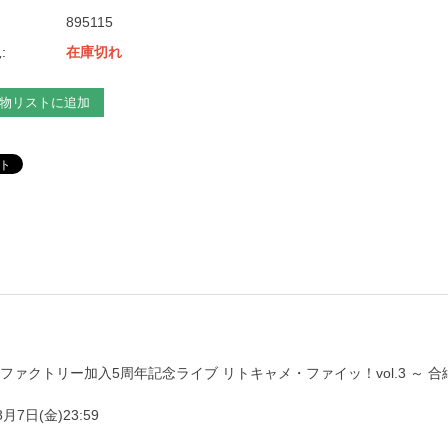
895115
:
在庫切れ
物リストに追加
つばきファクトリー加入5周年記念ライブ リトキャメ・ファイッ！vol.3 ～ 合
7日(金)23:59