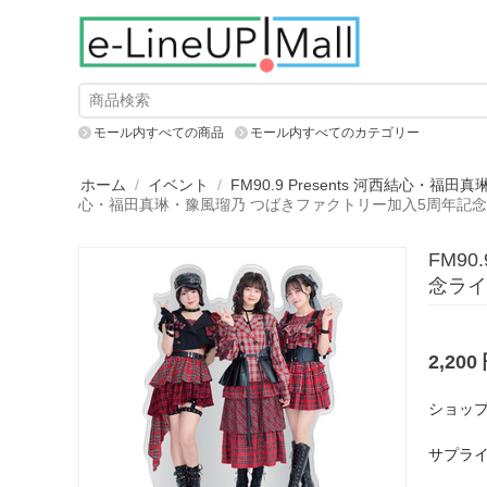
モール内すべての商品
モール内すべてのカテゴリー
ホーム
/
イベント
/
FM90.9 Presents 河西結心
心・福田真琳・豫風瑠乃 つばきファクトリー加入5周年記念ライ
FM9
念ライ
2,200
ショップ
サプライ