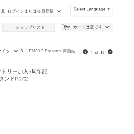
Select Language
▼
ログインまたは会員登録
カートは空です
ショップリスト
ッ！vol.3
/
FM90.9 Presents 河西結
4
of
17
2
ファクトリー加入5周年記
ンドPart2