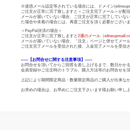
※迷惑メール設定等されている場合には、ドメイン(elineupmal
ご注文が正常に完了致しますと＜ご注文完了メール＞が配
メールが届いていない場合、ご注文が正常に完了していな
た場合や未着の場合には、再度ご注文を頂く必要がござい
＜PayPal決済の場合＞
ご注文が正常に完了致しますと
2通のメール（elineupma
メールが届いていない場合、「注文」ページと併せてメー
ご注文完了メールを受信された後、入金完了メールを受信
-----【お問合せに関する注意事項】-----
お問合せを頂いてからご回答を差し上げるまで、数日かか
会員登録やご注文時のトラブル、購入方法等のお問合せを
上記により期間限定商品・数量限定商品のご購入が出来な
お求めの場合は、お早めにご注文下さいます様お願い申し