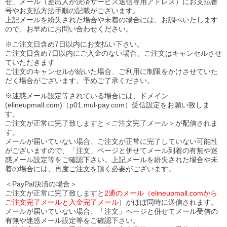
せ」メール（差出人が決済サービス送信専用アドレス）にお支払番
号やお支払方法手順の記載がございます。
上記メールを紛失された場合や未着の場合には、お調べいたします
ので、お早めにお問い合わせください。
※ご注文日含め7日以内にお支払い下さい。
ご注文日含め7日以内にご入金のない場合、ご注文はキャンセルさせ
ていただきます
ご注文のキャンセルが続いた場合、ご利用に制限をかけさせていた
だく場合がございます。予めご了承ください。
※迷惑メール設定等されている場合には、ドメイン
(elineupmall.com)（p01.mul-pay.com）受信設定をお願い致しま
す。
ご注文が正常に完了致しますと＜ご注文完了メール＞が配信されま
す。
メールが届いていない場合、ご注文が正常に完了していない可能性
がございますので、「注文」ページと併せてメール到着の有無や迷
惑メール設定等をご確認下さい。
上記メールを紛失された場合や未
着の場合には、再度ご注文を頂く必要がございます。
＜PayPal決済の場合＞
ご注文が正常に完了致しますと
2通のメール（elineupmall.comから
ご注文完了メールと入金完了メール
）がほぼ同時に送信されます。
メールが届いていない場合、「注文」ページと併せてメール受信の
有無や迷惑メール設定等をご確認下さい。