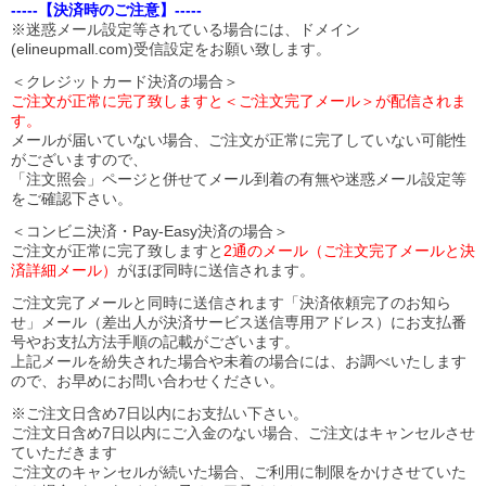
-----【決済時のご注意】-----
※迷惑メール設定等されている場合には、ドメイン
(elineupmall.com)受信設定をお願い致します。
＜クレジットカード決済の場合＞
ご注文が正常に完了致しますと＜ご注文完了メール＞が配信されま
す。
メールが届いていない場合、ご注文が正常に完了していない可能性
がございますので、
「注文照会」ページと併せてメール到着の有無や迷惑メール設定等
をご確認下さい。
＜コンビニ決済・Pay-Easy決済の場合＞
ご注文が正常に完了致しますと
2通のメール（ご注文完了メールと決
済詳細メール）
がほぼ同時に送信されます。
ご注文完了メールと同時に送信されます「決済依頼完了のお知ら
せ」メール（差出人が決済サービス送信専用アドレス）にお支払番
号やお支払方法手順の記載がございます。
上記メールを紛失された場合や未着の場合には、お調べいたします
ので、お早めにお問い合わせください。
※ご注文日含め7日以内にお支払い下さい。
ご注文日含め7日以内にご入金のない場合、ご注文はキャンセルさせ
ていただきます
ご注文のキャンセルが続いた場合、ご利用に制限をかけさせていた