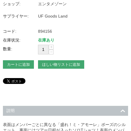
ショップ:
エンタメゾーン
サプライヤー:
UF Goods Land
コード:
894156
在庫状況:
在庫あり
+
数量:
−
カートに追加
ほしい物リストに追加
説明
表面はメンバーごとに異なる「盛れ！ミ・アモーレ」ポーズのシル
エット、裏面にはツアー日程が入ったソロTシャツ！表面のメンバ