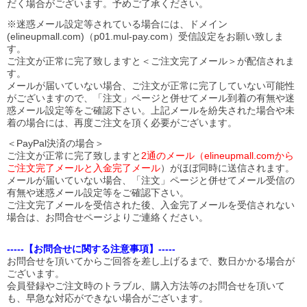
だく場合がございます。予めご了承ください。
※迷惑メール設定等されている場合には、ドメイン
(elineupmall.com)（p01.mul-pay.com）受信設定をお願い致しま
す。
ご注文が正常に完了致しますと＜ご注文完了メール＞が配信されま
す。
メールが届いていない場合、ご注文が正常に完了していない可能性
がございますので、「注文」ページと併せてメール到着の有無や迷
惑メール設定等をご確認下さい。
上記メールを紛失された場合や未
着の場合には、再度ご注文を頂く必要がございます。
＜PayPal決済の場合＞
ご注文が正常に完了致しますと
2通のメール（elineupmall.comから
ご注文完了メールと入金完了メール
）がほぼ同時に送信されます。
メールが届いていない場合、「注文」ページと併せてメール受信の
有無や迷惑メール設定等をご確認下さい。
ご注文完了メールを受信された後、入金完了メールを受信されない
場合は、お問合せページよりご連絡ください。
-----【お問合せに関する注意事項】-----
お問合せを頂いてからご回答を差し上げるまで、数日かかる場合が
ございます。
会員登録やご注文時のトラブル、購入方法等のお問合せを頂いて
も、早急な対応ができない場合がございます。