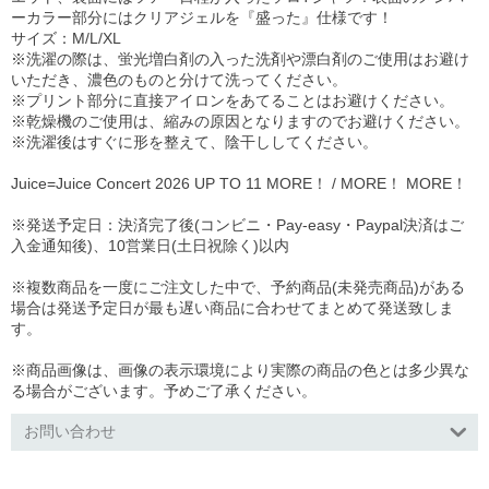
ーカラー部分にはクリアジェルを『盛った』仕様です！
サイズ：M/L/XL
※洗濯の際は、蛍光増白剤の入った洗剤や漂白剤のご使用はお避け
いただき、濃色のものと分けて洗ってください。
※プリント部分に直接アイロンをあてることはお避けください。
※乾燥機のご使用は、縮みの原因となりますのでお避けください。
※洗濯後はすぐに形を整えて、陰干ししてください。
Juice=Juice Concert 2026 UP TO 11 MORE！ / MORE！ MORE！
※発送予定日：決済完了後(コンビニ・Pay-easy・Paypal決済はご
入金通知後)、10営業日(土日祝除く)以内
※複数商品を一度にご注文した中で、予約商品(未発売商品)がある
場合は発送予定日が最も遅い商品に合わせてまとめて発送致しま
す。
※商品画像は、画像の表示環境により実際の商品の色とは多少異な
る場合がございます。予めご了承ください。
お問い合わせ