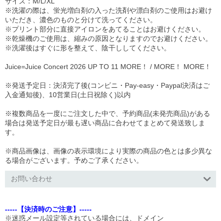
サイズ：M/L/XL
※洗濯の際は、蛍光増白剤の入った洗剤や漂白剤のご使用はお避け
いただき、濃色のものと分けて洗ってください。
※プリント部分に直接アイロンをあてることはお避けください。
※乾燥機のご使用は、縮みの原因となりますのでお避けください。
※洗濯後はすぐに形を整えて、陰干ししてください。
Juice=Juice Concert 2026 UP TO 11 MORE！ / MORE！ MORE！
※発送予定日：決済完了後(コンビニ・Pay-easy・Paypal決済はご
入金通知後)、10営業日(土日祝除く)以内
※複数商品を一度にご注文した中で、予約商品(未発売商品)がある
場合は発送予定日が最も遅い商品に合わせてまとめて発送致しま
す。
※商品画像は、画像の表示環境により実際の商品の色とは多少異な
る場合がございます。予めご了承ください。
お問い合わせ
-----【決済時のご注意】-----
※迷惑メール設定等されている場合には、ドメイン