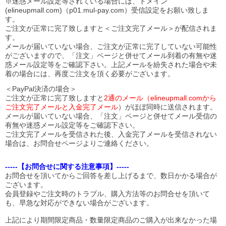
※迷惑メール設定等されている場合には、ドメイン
(elineupmall.com)（p01.mul-pay.com）受信設定をお願い致しま
す。
ご注文が正常に完了致しますと＜ご注文完了メール＞が配信されま
す。
メールが届いていない場合、ご注文が正常に完了していない可能性
がございますので、「注文」ページと併せてメール到着の有無や迷
惑メール設定等をご確認下さい。
上記メールを紛失された場合や未
着の場合には、再度ご注文を頂く必要がございます。
＜PayPal決済の場合＞
ご注文が正常に完了致しますと
2通のメール（elineupmall.comから
ご注文完了メールと入金完了メール
）がほぼ同時に送信されます。
メールが届いていない場合、「注文」ページと併せてメール受信の
有無や迷惑メール設定等をご確認下さい。
ご注文完了メールを受信された後、入金完了メールを受信されない
場合は、お問合せページよりご連絡ください。
-----【お問合せに関する注意事項】-----
お問合せを頂いてからご回答を差し上げるまで、数日かかる場合が
ございます。
会員登録やご注文時のトラブル、購入方法等のお問合せを頂いて
も、早急な対応ができない場合がございます。
上記により期間限定商品・数量限定商品のご購入が出来なかった場