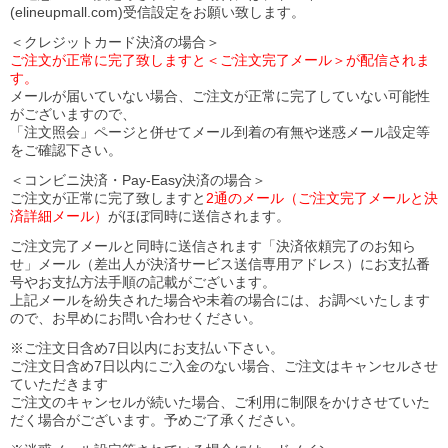
(elineupmall.com)受信設定をお願い致します。
＜クレジットカード決済の場合＞
ご注文が正常に完了致しますと＜ご注文完了メール＞が配信されま
す。
メールが届いていない場合、ご注文が正常に完了していない可能性
がございますので、
「注文照会」ページと併せてメール到着の有無や迷惑メール設定等
をご確認下さい。
＜コンビニ決済・Pay-Easy決済の場合＞
ご注文が正常に完了致しますと
2通のメール（ご注文完了メールと決
済詳細メール）
がほぼ同時に送信されます。
ご注文完了メールと同時に送信されます「決済依頼完了のお知ら
せ」メール（差出人が決済サービス送信専用アドレス）にお支払番
号やお支払方法手順の記載がございます。
上記メールを紛失された場合や未着の場合には、お調べいたします
ので、お早めにお問い合わせください。
※ご注文日含め7日以内にお支払い下さい。
ご注文日含め7日以内にご入金のない場合、ご注文はキャンセルさせ
ていただきます
ご注文のキャンセルが続いた場合、ご利用に制限をかけさせていた
だく場合がございます。予めご了承ください。