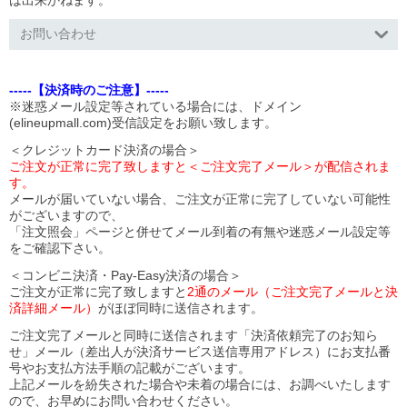
は出来かねます。
お問い合わせ
-----【決済時のご注意】-----
※迷惑メール設定等されている場合には、ドメイン
(elineupmall.com)受信設定をお願い致します。
＜クレジットカード決済の場合＞
ご注文が正常に完了致しますと＜ご注文完了メール＞が配信されま
す。
メールが届いていない場合、ご注文が正常に完了していない可能性
がございますので、
「注文照会」ページと併せてメール到着の有無や迷惑メール設定等
をご確認下さい。
＜コンビニ決済・Pay-Easy決済の場合＞
ご注文が正常に完了致しますと
2通のメール（ご注文完了メールと決
済詳細メール）
がほぼ同時に送信されます。
ご注文完了メールと同時に送信されます「決済依頼完了のお知ら
せ」メール（差出人が決済サービス送信専用アドレス）にお支払番
号やお支払方法手順の記載がございます。
上記メールを紛失された場合や未着の場合には、お調べいたします
ので、お早めにお問い合わせください。