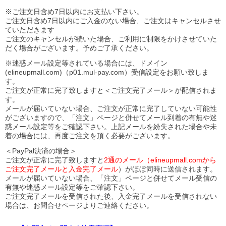
※ご注文日含め7日以内にお支払い下さい。
ご注文日含め7日以内にご入金のない場合、ご注文はキャンセルさせ
ていただきます
ご注文のキャンセルが続いた場合、ご利用に制限をかけさせていた
だく場合がございます。予めご了承ください。
※迷惑メール設定等されている場合には、ドメイン
(elineupmall.com)（p01.mul-pay.com）受信設定をお願い致しま
す。
ご注文が正常に完了致しますと＜ご注文完了メール＞が配信されま
す。
メールが届いていない場合、ご注文が正常に完了していない可能性
がございますので、「注文」ページと併せてメール到着の有無や迷
惑メール設定等をご確認下さい。
上記メールを紛失された場合や未
着の場合には、再度ご注文を頂く必要がございます。
＜PayPal決済の場合＞
ご注文が正常に完了致しますと
2通のメール（elineupmall.comから
ご注文完了メールと入金完了メール
）がほぼ同時に送信されます。
メールが届いていない場合、「注文」ページと併せてメール受信の
有無や迷惑メール設定等をご確認下さい。
ご注文完了メールを受信された後、入金完了メールを受信されない
場合は、お問合せページよりご連絡ください。