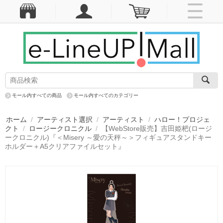
モール内すべての商品
モール内すべてのカテゴリー
ホーム
/
アーティスト選択
/
アーティスト
/
ハロー！プロジェ
クト
/
ロージークロニクル
/
【WebStore販売】吉田姫杷(ロージ
ークロニクル)『＜Misery ～愛の天秤～＞フィギュアスタンドキー
ホルダー＋A5クリアファイルセット』