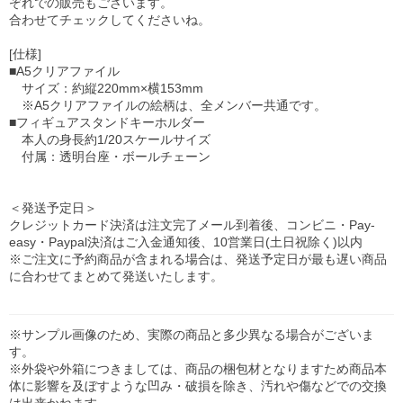
ぞれでの販売もございます。
合わせてチェックしてくださいね。
[仕様]
■A5クリアファイル
サイズ：約縦220mm×横153mm
※A5クリアファイルの絵柄は、全メンバー共通です。
■フィギュアスタンドキーホルダー
本人の身長約1/20スケールサイズ
付属：透明台座・ボールチェーン
＜発送予定日＞
クレジットカード決済は注文完了メール到着後、コンビニ・Pay-
easy・Paypal決済はご入金通知後、10営業日(土日祝除く)以内
※ご注文に予約商品が含まれる場合は、発送予定日が最も遅い商品
に合わせてまとめて発送いたします。
※サンプル画像のため、実際の商品と多少異なる場合がございま
す。
※外袋や外箱につきましては、商品の梱包材となりますため商品本
体に影響を及ぼすような凹み・破損を除き、汚れや傷などでの交換