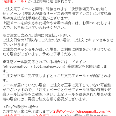
済詳細メール）
がほぼ同時に送信されます。
ご注文完了メールと同時に送信されます「決済依頼完了のお知ら
せ」メール（差出人が決済サービス送信専用アドレス）にお支払番
号やお支払方法手順の記載がございます。
上記メールを紛失された場合や未着の場合には、お調べいたします
ので、お早めにお問い合わせください。
※ご注文日含め7日以内にお支払い下さい。
ご注文日含め7日以内にご入金のない場合、ご注文はキャンセルさせ
ていただきます
ご注文のキャンセルが続いた場合、ご利用に制限をかけさせていた
だく場合がございます。予めご了承ください。
※迷惑メール設定等されている場合には、ドメイン
(elineupmall.com)（p01.mul-pay.com）受信設定をお願い致しま
す。
ご注文が正常に完了致しますと＜ご注文完了メール＞が配信されま
す。
メールが届いていない場合、ご注文が正常に完了していない可能性
がございますので、「注文」ページと併せてメール到着の有無や迷
惑メール設定等をご確認下さい。
上記メールを紛失された場合や未
着の場合には、再度ご注文を頂く必要がございます。
＜PayPal決済の場合＞
ご注文が正常に完了致しますと
2通のメール（elineupmall.comから